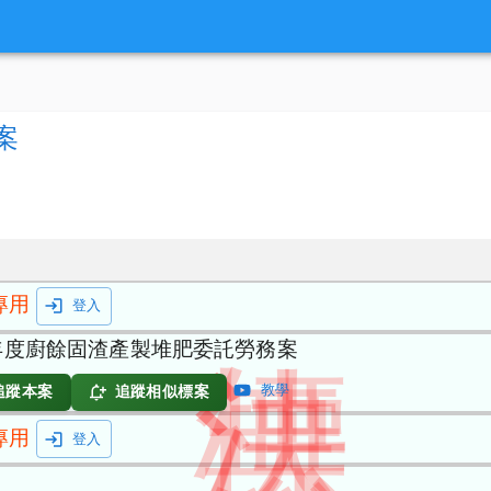
案
專用
登入
5年度廚餘固渣產製堆肥委託勞務案
教學
追蹤本案
追蹤相似標案
專用
登入