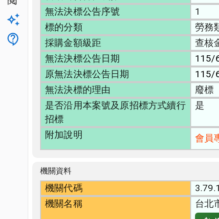
公開閱覽
無法決標公告序號
1
升級方案
標的分類
勞務
客服
採購金額級距
查核
無法決標公告日期
115/
原無法決標公告日期
115/
無法決標的理由
廢標
是否沿用本案號及原招標方式續行
是
招標
附加說明
會員
機關資料
機關代碼
3.79.
機關名稱
台北