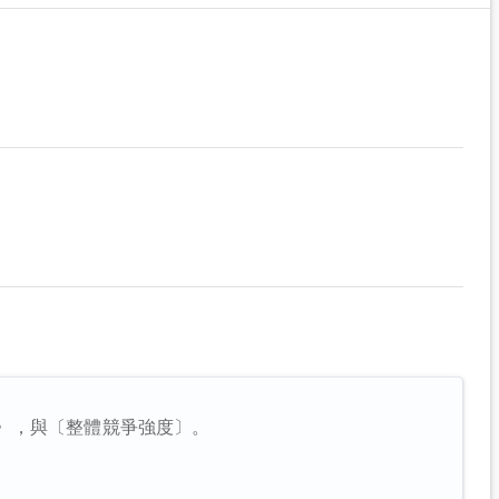
〉，與〔整體競爭強度〕。