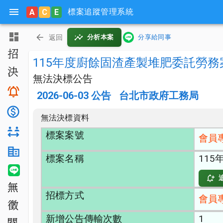
標案追蹤管理系統
A
C
E
主頁
返回
分析本案
分享給同事
招標公告
115年度廚餘固渣產製堆肥委託勞務
決標公告
無法決標公告
搜尋與追蹤
2026-06-03
公告
台北市政府工務局
底價分析
無法決標資料
對手分析
標案案號
會員
機關生態分析
標案名稱
11
LINE 智能通知
無法決標
招標方式
會員
公開徵求
新增公告傳輸次數
1