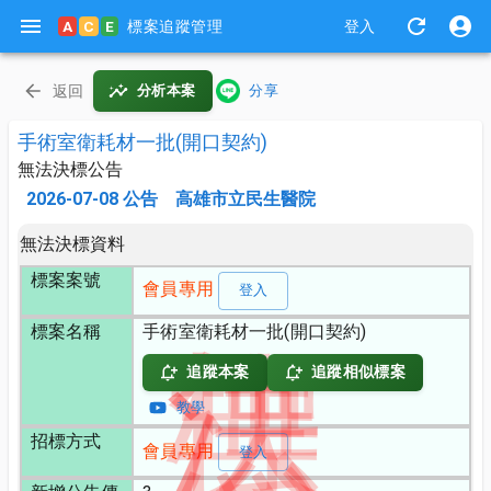
標案追蹤管理
A
C
E
登入
返回
分析本案
分享
手術室衛耗材一批(開口契約)
無法決標公告
2026-07-08
公告
高雄市立民生醫院
無法決標資料
標案案號
會員專用
登入
標案名稱
手術室衛耗材一批(開口契約)
追蹤本案
追蹤相似標案
教學
招標方式
會員專用
登入