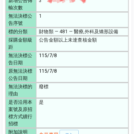
新增公告傳
3
輸次數
無法決標公
1
告序號
標的分類
財物類 — 481 — 醫療,外科及矯形設備
採購金額級
公告金額以上未達查核金額
距
無法決標公
115/7/8
告日期
原無法決標
115/7/8
公告日期
無法決標的
廢標
理由
是否沿用本
是
案號及原招
標方式續行
招標
附加說明