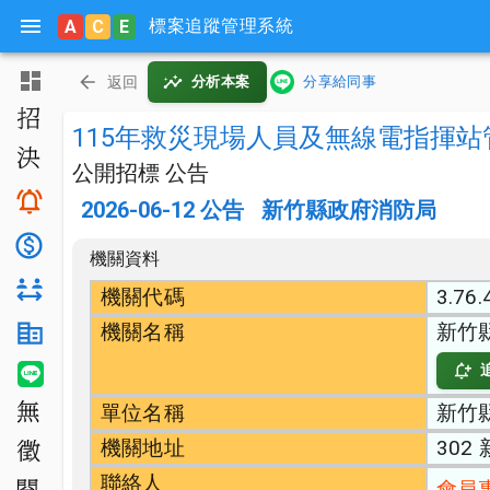
標案追蹤管理系統
A
C
E
主頁
返回
分析本案
分享給同事
招標公告
115年救災現場人員及無線電指揮
決標公告
公開招標 公告
搜尋與追蹤
2026-06-12
公告
新竹縣政府消防局
底價分析
機關資料
對手分析
機關代碼
3.76.
機關名稱
新竹
機關生態分析
LINE 智能通知
單位名稱
新竹
無法決標
機關地址
302
公開徵求
聯絡人
會員