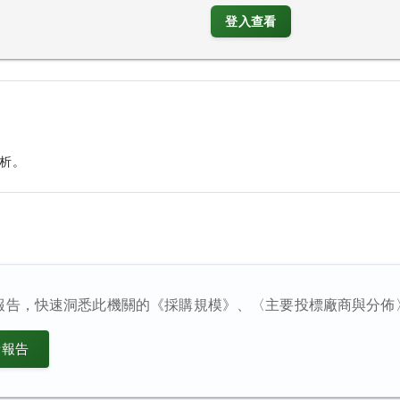
登入查看
析。
報告，快速洞悉此機關的《採購規模》、〈主要投標廠商與分佈
析報告