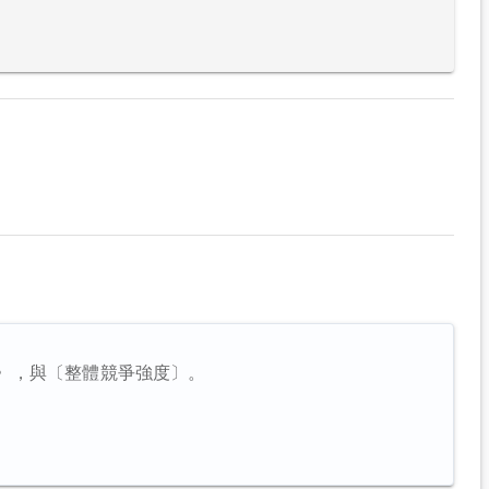
〉，與〔整體競爭強度〕。