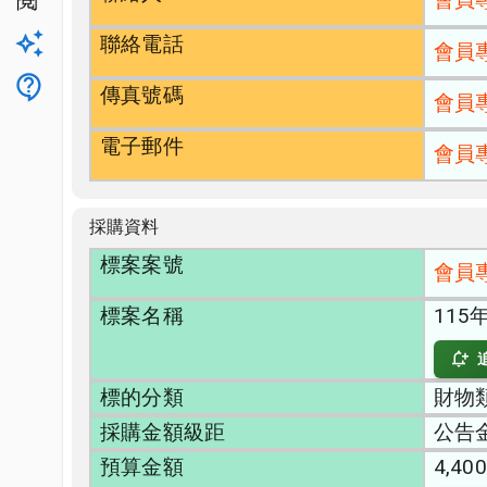
公開閱覽
聯絡電話
升級方案
會員
客服
傳真號碼
會員
電子郵件
會員
採購資料
標案案號
會員
標案名稱
11
標的分類
財物類
採購金額級距
公告
預算金額
4,400