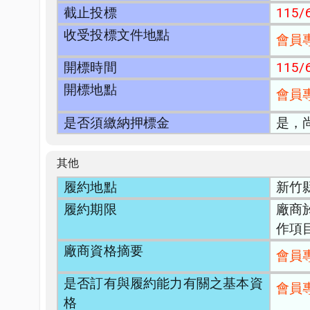
截止投標
115/6
收受投標文件地點
會員
開標時間
115/6
開標地點
會員
是否須繳納押標金
是，
其他
履約地點
新竹
履約期限
廠商
作項
廠商資格摘要
會員
是否訂有與履約能力有關之基本資
會員
格