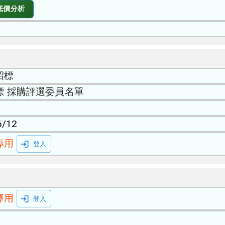
底價分析
招標
標 採購評選委員名單
6/12
專用
登入
專用
登入