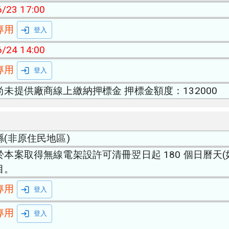
/23 17:00
專用
登入
/24 14:00
專用
登入
尚未提供廠商線上繳納押標金 押標金額度：132000
縣(非原住民地區)
於本案取得無線電架設許可清冊翌日起 180 個日曆天
目。
專用
登入
專用
登入