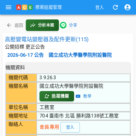
標案追蹤管理
A
C
E
登入
返回
分析本案
分享
高壓變電站變壓器及配件更新(115)
公開招標 更正公告
2026-06-17
公告
國立成功大學醫學院附設醫院
機關資料
機關代碼
3.9.26.3
機關名稱
國立成功大學醫學院附設醫院
追蹤機關
教學
單位名稱
工務室
機關地址
704 臺南市 北區 勝利路138號工務室
聯絡人
會員專用
登入