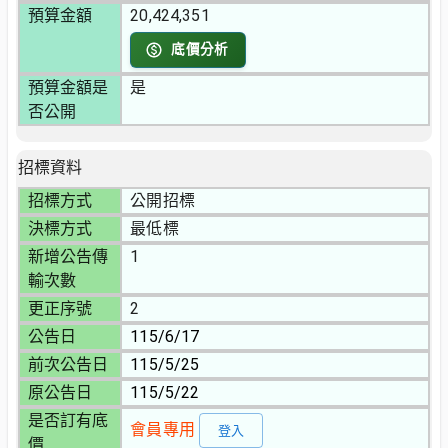
預算金額
20,424,351
底價分析
預算金額是
是
否公開
招標資料
招標方式
公開招標
決標方式
最低標
新增公告傳
1
輸次數
更正序號
2
公告日
115/6/17
前次公告日
115/5/25
原公告日
115/5/22
是否訂有底
會員專用
登入
價