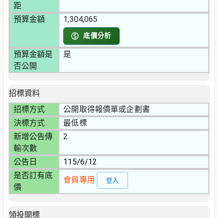
距
預算金額
1,304,065
底價分析
預算金額是
是
否公開
招標資料
招標方式
公開取得報價單或企劃書
決標方式
最低標
新增公告傳
2
輸次數
公告日
115/6/12
是否訂有底
會員專用
登入
價
領投開標