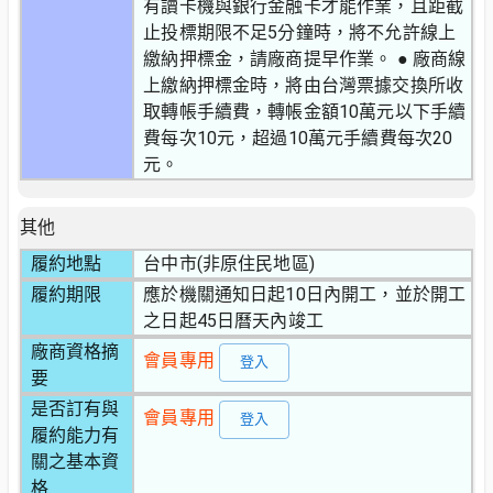
有讀卡機與銀行金融卡才能作業，且距截
止投標期限不足5分鐘時，將不允許線上
繳納押標金，請廠商提早作業。 ● 廠商線
上繳納押標金時，將由台灣票據交換所收
取轉帳手續費，轉帳金額10萬元以下手續
費每次10元，超過10萬元手續費每次20
元。
其他
履約地點
台中市(非原住民地區)
履約期限
應於機關通知日起10日內開工，並於開工
之日起45日曆天內竣工
廠商資格摘
會員專用
登入
要
是否訂有與
會員專用
登入
履約能力有
關之基本資
格