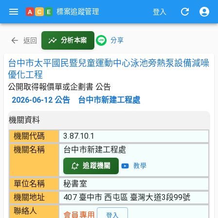
標案追蹤管理
A
C
E
登入
返回
分析本案
分享
台中市太平國民暨兒童運動中心泳池旁熱泵設備減噪
優化工程
公開取得報價單或企劃書 公告
2026-06-12
公告
台中市新建工程處
機關資料
機關代碼
3.87.10.1
機關名稱
台中市新建工程處
追蹤機關
教學
單位名稱
秘書室
機關地址
407 臺中市 西屯區 臺灣大道3段99號
聯絡人
會員專用
登入