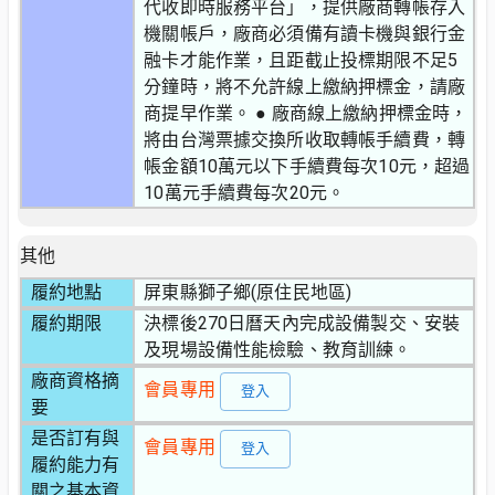
代收即時服務平台」，提供廠商轉帳存入
機關帳戶，廠商必須備有讀卡機與銀行金
融卡才能作業，且距截止投標期限不足5
分鐘時，將不允許線上繳納押標金，請廠
商提早作業。 ● 廠商線上繳納押標金時，
將由台灣票據交換所收取轉帳手續費，轉
帳金額10萬元以下手續費每次10元，超過
10萬元手續費每次20元。
其他
履約地點
屏東縣獅子鄉(原住民地區)
履約期限
決標後270日曆天內完成設備製交、安裝
及現場設備性能檢驗、教育訓練。
廠商資格摘
會員專用
登入
要
是否訂有與
會員專用
登入
履約能力有
關之基本資