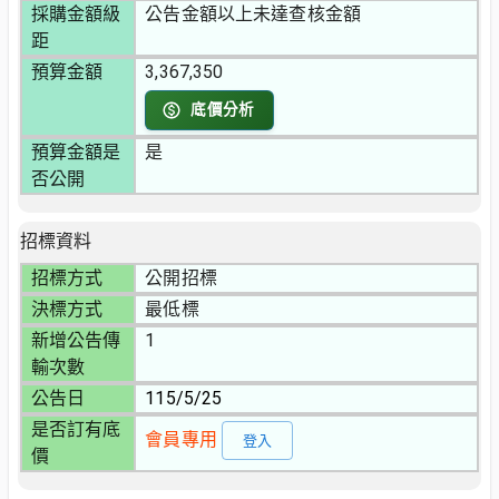
採購金額級
公告金額以上未達查核金額
距
預算金額
3,367,350
底價分析
預算金額是
是
否公開
招標資料
招標方式
公開招標
決標方式
最低標
新增公告傳
1
輸次數
公告日
115/5/25
是否訂有底
會員專用
登入
價