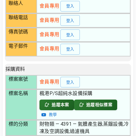
聯絡人
會員專用
登入
聯絡電話
會員專用
登入
傳真號碼
會員專用
登入
電子郵件
會員專用
登入
採購資料
標案案號
會員專用
登入
標案名稱
楓港P/S超純水設備採購
追蹤本案
追蹤相似標案
教學
標的分類
財物類 — 4391 — 氣體產生器;蒸餾設備;冷
凍及空調設備;過濾機具