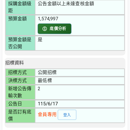
採購金額級
公告金額以上未達查核金額
距
預算金額
1,574,997
底價分析
預算金額是
是
否公開
招標資料
招標方式
公開招標
決標方式
最低標
新增公告傳
2
輸次數
公告日
115/6/17
是否訂有底
會員專用
登入
價