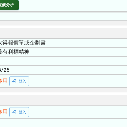
底價分析
取得報價單或企劃書
最有利標精神
5/26
專用
登入
專用
登入