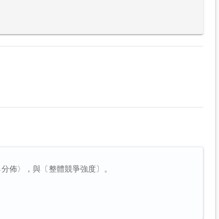
與分佈〉，與〔整體競爭強度〕。