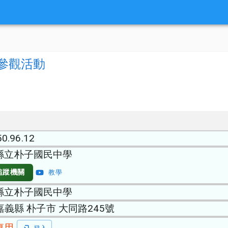
參觀活動
50.96.12
縣立朴子國民中學
追蹤機關
教學
縣立朴子國民中學
 嘉義縣 朴子市 大同路245號
專用