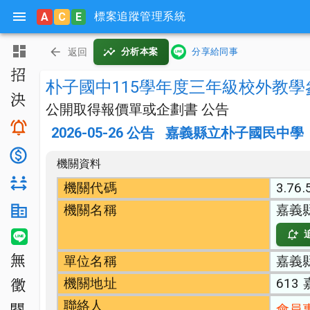
標案追蹤管理系統
A
C
E
主頁
返回
分析本案
分享給同事
招標公告
朴子國中115學年度三年級校外教學
決標公告
公開取得報價單或企劃書 公告
搜尋與追蹤
2026-05-26
公告
嘉義縣立朴子國民中學
底價分析
機關資料
對手分析
機關代碼
3.76.
機關名稱
嘉義
機關生態分析
LINE 智能通知
單位名稱
嘉義
無法決標
機關地址
613
公開徵求
聯絡人
會員