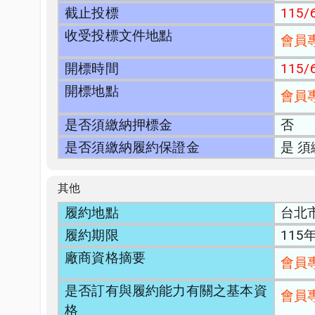
截止投標
115/6
收受投標文件地點
會員
開標時間
115/6
開標地點
會員
是否須繳納押標金
否
是否須繳納履約保證金
是 
其他
履約地點
台北
履約期限
115
廠商資格摘要
會員
是否訂有與履約能力有關之基本資
會員
格