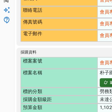
公開閱覽
聯絡電話
升級方案
會員
客服
傳真號碼
會員
電子郵件
會員
採購資料
標案案號
會員
標案名稱
朴子
標的分類
勞務類
採購金額級距
未達
預算金額
1,102