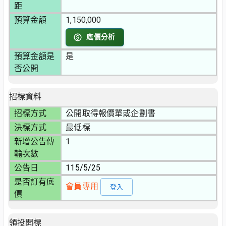
距
預算金額
1,150,000
底價分析
預算金額是
是
否公開
招標資料
招標方式
公開取得報價單或企劃書
決標方式
最低標
新增公告傳
1
輸次數
公告日
115/5/25
是否訂有底
會員專用
登入
價
領投開標