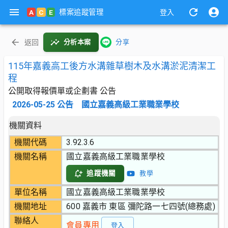
標案追蹤管理
A
C
E
登入
返回
分析本案
分享
115年嘉義高工後方水溝雜草樹木及水溝淤泥清潔工
程
公開取得報價單或企劃書 公告
2026-05-25
公告
國立嘉義高級工業職業學校
機關資料
機關代碼
3.92.3.6
機關名稱
國立嘉義高級工業職業學校
追蹤機關
教學
單位名稱
國立嘉義高級工業職業學校
機關地址
600 嘉義市 東區 彌陀路一七四號(總務處)
聯絡人
會員專用
登入