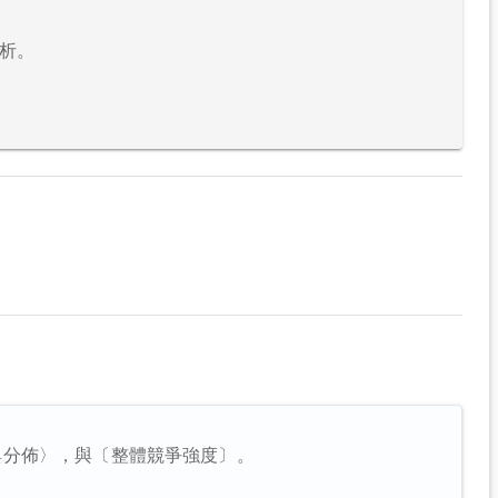
析。
與分佈〉，與〔整體競爭強度〕。