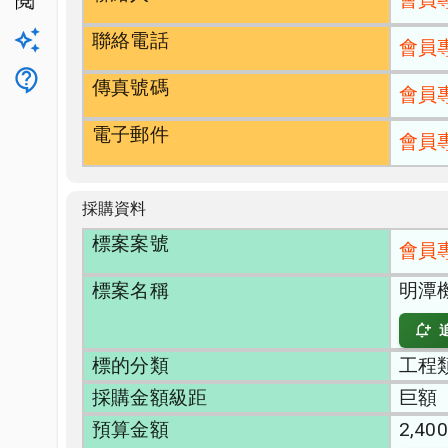
公開閱覽
聯絡電話
升級方案
會員
客服
傳真號碼
會員
電子郵件
會員
採購資料
標案案號
會員
標案名稱
明潭
標的分類
工程類
採購金額級距
巨額
預算金額
2,400