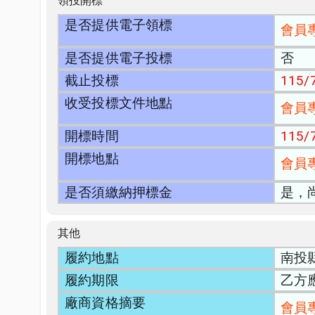
領投開標
是否提供電子領標
會員
是否提供電子投標
否
截止投標
115/7
收受投標文件地點
會員
開標時間
115/7
開標地點
會員
是否須繳納押標金
是，
其他
履約地點
南投
履約期限
乙方
廠商資格摘要
會員