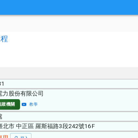
工程
31
電力股份有限公司
追蹤機關
教學
處
 臺北市 中正區 羅斯福路3段242號16F
專用