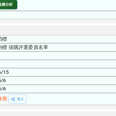
底價分析
招標
利標 採購評選委員名單
6/15
5/6
5/6
專用
登入