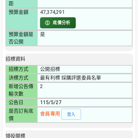
距
預算金額
47,374,291
底價分析
預算金額是
是
否公開
招標資料
招標方式
公開招標
決標方式
最有利標 採購評選委員名單
新增公告傳
2
輸次數
公告日
115/5/27
是否訂有底
會員專用
登入
價
領投開標