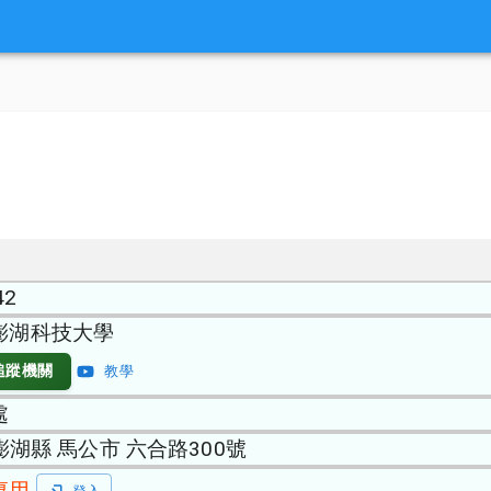
42
澎湖科技大學
追蹤機關
教學
處
 澎湖縣 馬公市 六合路300號
專用