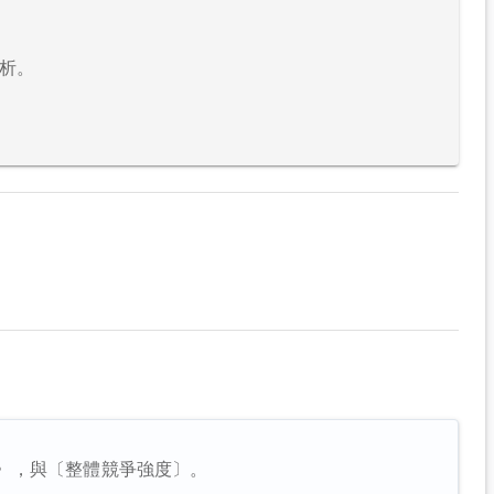
析。
〉，與〔整體競爭強度〕。