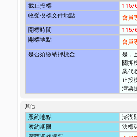
截止投標
115/6
收受投標文件地點
會員
開標時間
115/6
開標地點
會員
是否須繳納押標金
是，
關押
業代
止投
灣票
其他
履約地點
澎湖
履約期限
決標
廠商資格摘要