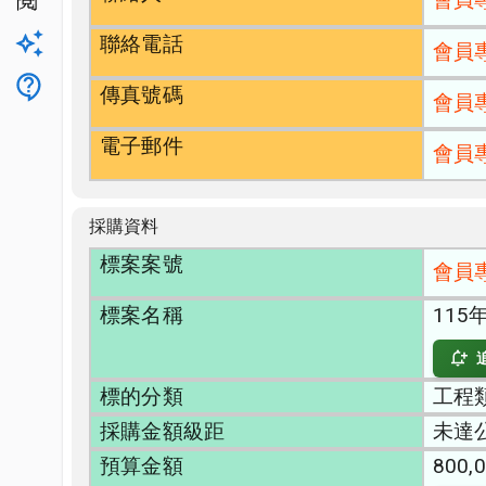
公開閱覽
聯絡電話
升級方案
會員
客服
傳真號碼
會員
電子郵件
會員
採購資料
標案案號
會員
標案名稱
11
標的分類
工程類
採購金額級距
未達
預算金額
800,