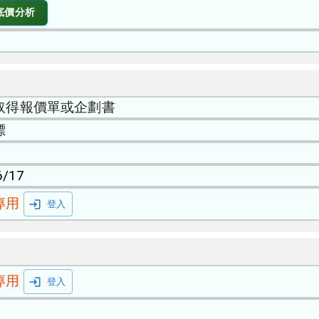
底價分析
取得報價單或企劃書
標
6/17
專用
登入
專用
登入