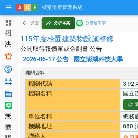
標案追蹤管理系統
A
C
E
主頁
返回
分析本案
分享給同事
招標公告
115年度校園建築物設施整修
決標公告
公開取得報價單或企劃書 公告
搜尋與追蹤
2026-06-17
公告
國立澎湖科技大學
底價分析
機關資料
對手分析
機關代碼
3.92.
機關名稱
國立
機關生態分析
LINE 智能通知
單位名稱
總務
無法決標
機關地址
880
公開徵求
聯絡人
會員