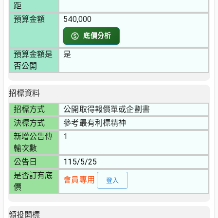
距
預算金額
540,000
底價分析
預算金額是
是
否公開
招標資料
招標方式
公開取得報價單或企劃書
決標方式
參考最有利標精神
新增公告傳
1
輸次數
公告日
115/5/25
是否訂有底
會員專用
登入
價
領投開標