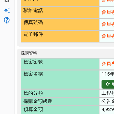
公開閱覽
聯絡電話
升級方案
會員
客服
傳真號碼
會員
電子郵件
會員
採購資料
標案案號
會員
標案名稱
11
標的分類
工程類
採購金額級距
公告
預算金額
4,929