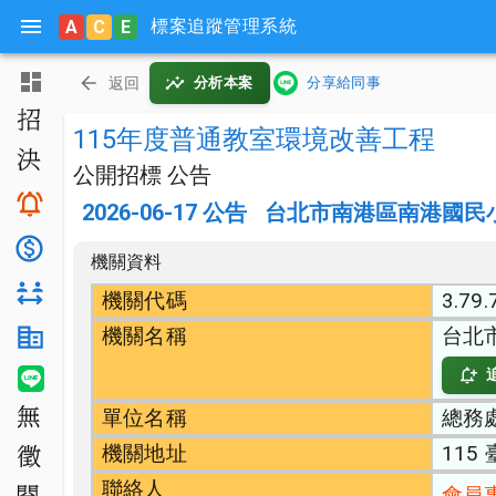
標案追蹤管理系統
A
C
E
主頁
返回
分析本案
分享給同事
招標公告
115年度普通教室環境改善工程
決標公告
公開招標 公告
搜尋與追蹤
2026-06-17
公告
台北市南港區南港國民
底價分析
機關資料
對手分析
機關代碼
3.79.
機關名稱
台北
機關生態分析
LINE 智能通知
單位名稱
總務
無法決標
機關地址
115
公開徵求
聯絡人
會員