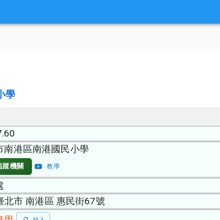
小學
7.60
市南港區南港國民小學
追蹤機關
教學
處
 臺北市 南港區 惠民街67號
專用