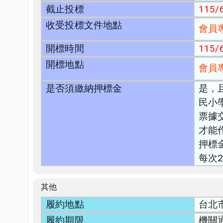
截止投標
115/6
收受投標文件地點
會員
開標時間
115/6
開標地點
會員
是否須繳納押標金
是，
民小
票據
才能
押標
每次
其他
履約地點
台北
履約期限
機關