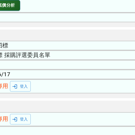
底價分析
招標
標 採購評選委員名單
6/17
專用
登入
專用
登入