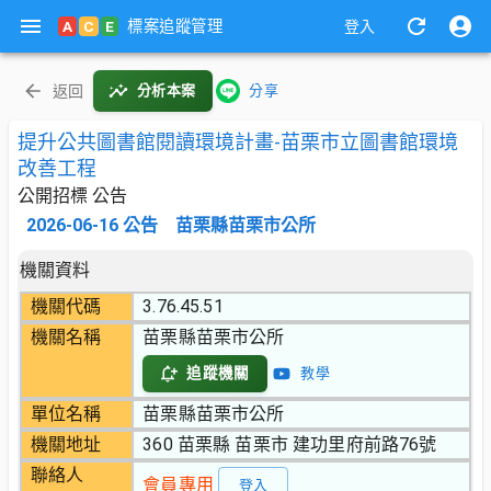
標案追蹤管理
A
C
E
登入
返回
分析本案
分享
提升公共圖書館閱讀環境計畫-苗栗市立圖書館環境
改善工程
公開招標 公告
2026-06-16
公告
苗栗縣苗栗市公所
機關資料
機關代碼
3.76.45.51
機關名稱
苗栗縣苗栗市公所
追蹤機關
教學
單位名稱
苗栗縣苗栗市公所
機關地址
360 苗栗縣 苗栗市 建功里府前路76號
聯絡人
會員專用
登入