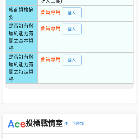
計入工期)
廠商資格摘
會員專用
登入
要
是否訂有與
會員專用
登入
履約能力有
關之基本資
格
是否訂有與
會員專用
登入
履約能力有
關之特定資
格
e
A
c
投標戰情室
回頂部