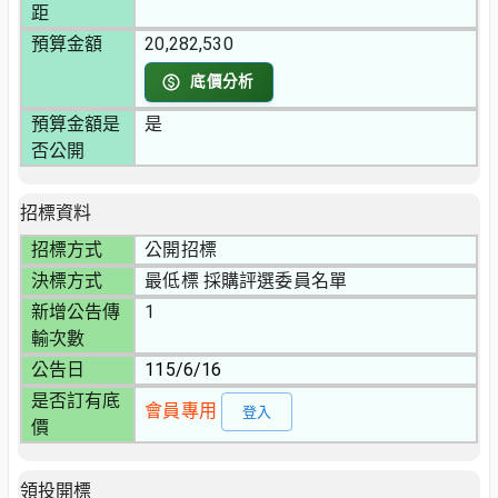
距
預算金額
20,282,530
底價分析
預算金額是
是
否公開
招標資料
招標方式
公開招標
決標方式
最低標 採購評選委員名單
新增公告傳
1
輸次數
公告日
115/6/16
是否訂有底
會員專用
登入
價
領投開標