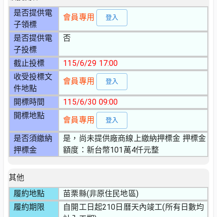
是否提供電
會員專用
登入
子領標
是否提供電
否
子投標
截止投標
115/6/29 17:00
收受投標文
會員專用
登入
件地點
開標時間
115/6/30 09:00
開標地點
會員專用
登入
是否須繳納
是，尚未提供廠商線上繳納押標金 押標金
押標金
額度：新台幣101萬4仟元整
其他
履約地點
苗栗縣(非原住民地區)
履約期限
自開工日起210日曆天內竣工(所有日數均