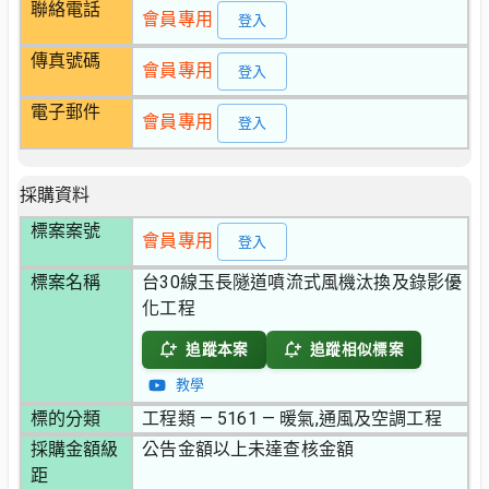
聯絡電話
會員專用
登入
傳真號碼
會員專用
登入
電子郵件
會員專用
登入
採購資料
標案案號
會員專用
登入
標案名稱
台30線玉長隧道噴流式風機汰換及錄影優
化工程
追蹤本案
追蹤相似標案
教學
標的分類
工程類 — 5161 — 暖氣,通風及空調工程
採購金額級
公告金額以上未達查核金額
距