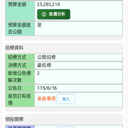
預算金額
25,283,218
底價分析
預算金額是
是
否公開
招標資料
招標方式
公開招標
決標方式
最低標
新增公告傳
2
輸次數
公告日
115/6/16
是否訂有底
會員專用
登入
價
領投開標