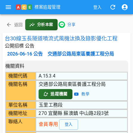
標案追蹤管理
A
C
E
登入
返回
分析本案
分享
台30線玉長隧道噴流式風機汰換及錄影優化工程
公開招標 公告
2026-06-16
公告
交通部公路局東區養護工程分局
機關資料
機關代碼
A.15.3.4
機關名稱
交通部公路局東區養護工程分局
追蹤機關
教學
單位名稱
玉里工務段
機關地址
270 宜蘭縣 蘇澳鎮 中山路2段3號
聯絡人
會員專用
登入