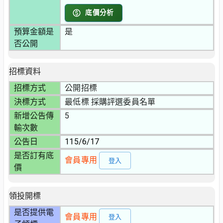
底價分析
預算金額是
是
否公開
招標資料
招標方式
公開招標
決標方式
最低標 採購評選委員名單
新增公告傳
5
輸次數
公告日
115/6/17
是否訂有底
會員專用
登入
價
領投開標
是否提供電
會員專用
登入