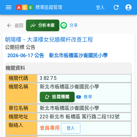
標案追蹤管理
A
C
E
登入
返回
分析本案
分享
朝陽樓、大漢樓女兒牆欄杆改善工程
公開招標 公告
2026-06-17
公告
新北市板橋區沙崙國民小學
機關資料
機關代碼
3.82.7.5
機關名稱
新北市板橋區沙崙國民小學
追蹤機關
教學
單位名稱
新北市板橋區沙崙國民小學
機關地址
220 新北市 板橋區 篤行路二段132號
聯絡人
會員專用
登入