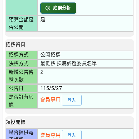
底價分析
預算金額是
是
否公開
招標資料
招標方式
公開招標
決標方式
最低標 採購評選委員名單
新增公告傳
2
輸次數
公告日
115/5/27
是否訂有底
會員專用
登入
價
領投開標
是否提供電
會員專用
登入