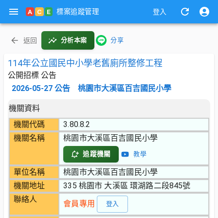
標案追蹤管理
A
C
E
登入
返回
分析本案
分享
114年公立國民中小學老舊廁所整修工程
公開招標 公告
2026-05-27
公告
桃園市大溪區百吉國民小學
機關資料
機關代碼
3.80.8.2
機關名稱
桃園市大溪區百吉國民小學
追蹤機關
教學
單位名稱
桃園市大溪區百吉國民小學
機關地址
335 桃園市 大溪區 環湖路二段845號
聯絡人
會員專用
登入