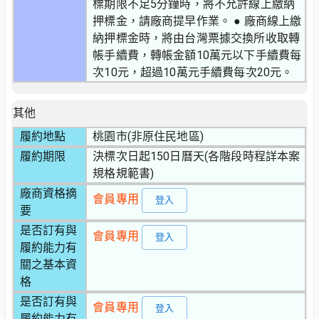
標期限不足5分鐘時，將不允許線上繳納
押標金，請廠商提早作業。 ● 廠商線上繳
納押標金時，將由台灣票據交換所收取轉
帳手續費，轉帳金額10萬元以下手續費每
次10元，超過10萬元手續費每次20元。
其他
履約地點
桃園市(非原住民地區)
履約期限
決標次日起150日曆天(各階段時程詳本案
規格規範書)
廠商資格摘
會員專用
登入
要
是否訂有與
會員專用
登入
履約能力有
關之基本資
格
是否訂有與
會員專用
登入
履約能力有