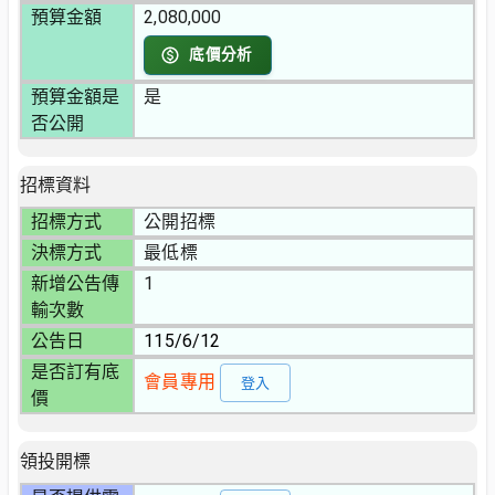
預算金額
2,080,000
底價分析
預算金額是
是
否公開
招標資料
招標方式
公開招標
決標方式
最低標
新增公告傳
1
輸次數
公告日
115/6/12
是否訂有底
會員專用
登入
價
領投開標