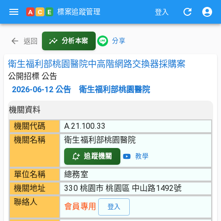
標案追蹤管理
A
C
E
登入
返回
分析本案
分享
衛生福利部桃園醫院中高階網路交換器採購案
公開招標 公告
2026-06-12
公告
衛生福利部桃園醫院
機關資料
機關代碼
A.21.100.33
機關名稱
衛生福利部桃園醫院
追蹤機關
教學
單位名稱
總務室
機關地址
330 桃園市 桃園區 中山路1492號
聯絡人
會員專用
登入