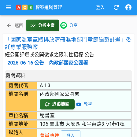
標案追蹤管理
A
C
E
登入
返回
分析本案
分享
「國家溫室氣體排放清冊濕地部門章節編製計畫」委
託專業服務案
經公開評選或公開徵求之限制性招標 公告
2026-06-16
公告
內政部國家公園署
機關資料
機關代碼
A.1.3
機關名稱
內政部國家公園署
追蹤機關
教學
單位名稱
秘書室
機關地址
106 臺北市 大安區 和平東路3段1巷1號
聯絡人
會員專用
登入