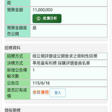
距
預算金額
11,000,000
底價分析
預算金額是
是
否公開
招標資料
招標方式
經公開評選或公開徵求之限制性招標
決標方式
準用最有利標 採購評選委員名單
新增公告傳
1
輸次數
公告日
115/6/16
是否訂有底
會員專用
登入
價
領投開標