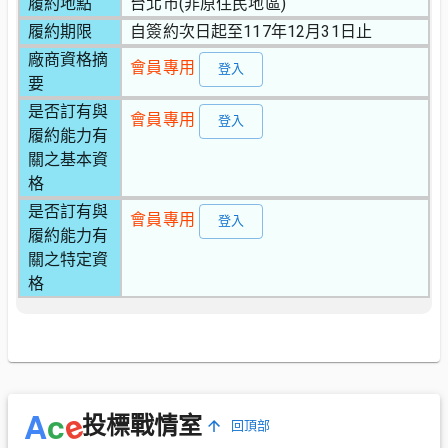
履約地點
台北市(非原住民地區)
履約期限
自簽約次日起至117年12月31日止
廠商資格摘
會員專用
登入
要
是否訂有與
會員專用
登入
履約能力有
關之基本資
格
是否訂有與
會員專用
登入
履約能力有
關之特定資
格
e
A
c
投標戰情室
回頂部