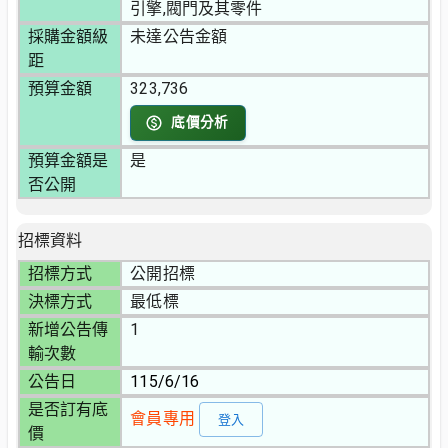
引擎,閥門及其零件
採購金額級
未達公告金額
距
預算金額
323,736
底價分析
預算金額是
是
否公開
招標資料
招標方式
公開招標
決標方式
最低標
新增公告傳
1
輸次數
公告日
115/6/16
是否訂有底
會員專用
登入
價