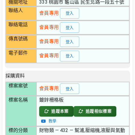
機關地址
333 桃園市 龜山區 民生北路一段五十號
聯絡人
會員專用
登入
聯絡電話
會員專用
登入
傳真號碼
會員專用
登入
電子郵件
會員專用
登入
採購資料
標案案號
會員專用
登入
標案名稱
鍍鋅柵格板
追蹤本案
追蹤相似標案
教學
標的分類
財物類 — 432 — 幫浦,壓縮機,液壓與氣動