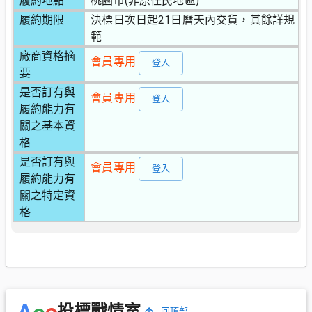
履約地點
桃園市(非原住民地區)
履約期限
決標日次日起21日曆天內交貨，其餘詳規
範
廠商資格摘
會員專用
登入
要
是否訂有與
會員專用
登入
履約能力有
關之基本資
格
是否訂有與
會員專用
登入
履約能力有
關之特定資
格
e
A
c
投標戰情室
回頂部