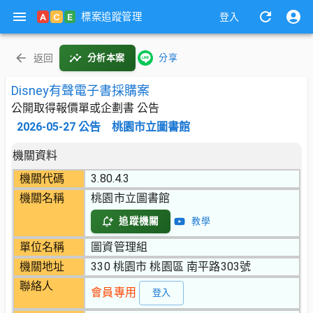
標案追蹤管理
A
C
E
登入
返回
分析本案
分享
Disney有聲電子書採購案
公開取得報價單或企劃書 公告
2026-05-27
公告
桃園市立圖書館
機關資料
機關代碼
3.80.4.3
機關名稱
桃園市立圖書館
追蹤機關
教學
單位名稱
圖資管理組
機關地址
330 桃園市 桃園區 南平路303號
聯絡人
會員專用
登入