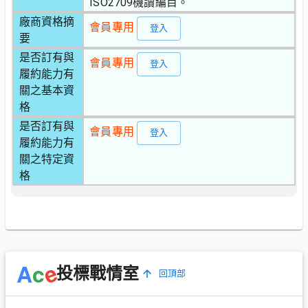
ISO2709機讀編目。
廠商資格摘
會員專用
登入
要
是否訂有與
會員專用
登入
履約能力有
關之基本資
格
是否訂有與
會員專用
登入
履約能力有
關之特定資
格
e
A
c
投標戰情室
回頂部