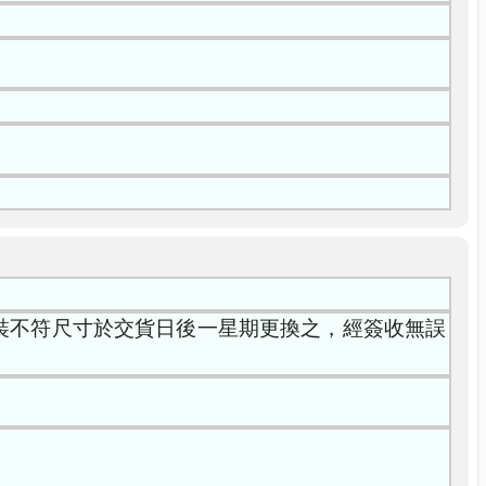
服裝不符尺寸於交貨日後一星期更換之，經簽收無誤