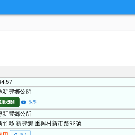
44.57
縣新豐鄉公所
追蹤機關
教學
縣新豐鄉公所
 新竹縣 新豐鄉 重興村新市路93號
專用