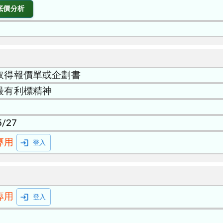
底價分析
取得報價單或企劃書
最有利標精神
5/27
專用
登入
專用
登入