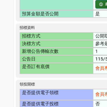
預算金額是否公開
是
招標資料
招標方式
公開
決標方式
參考
新增公告傳輸次數
1
公告日
115/
是否訂有底價
會員
領投開標
是否提供電子領標
會員
是否提供電子投標
否