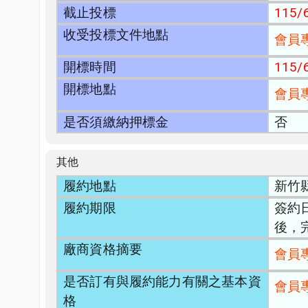
截止投標
115/6
收受投標文件地點
會員
開標時間
115/6
開標地點
會員
是否須繳納押標金
否
其他
履約地點
新竹
履約期限
簽約
後，
廠商資格摘要
會員
是否訂有與履約能力有關之基本資
會員
格