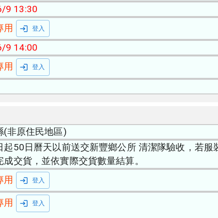
/9 13:30
專用
登入
/9 14:00
專用
登入
縣(非原住民地區)
日起50日曆天以前送交新豐鄉公所 清潔隊驗收，若
完成交貨，並依實際交貨數量結算。
專用
登入
專用
登入