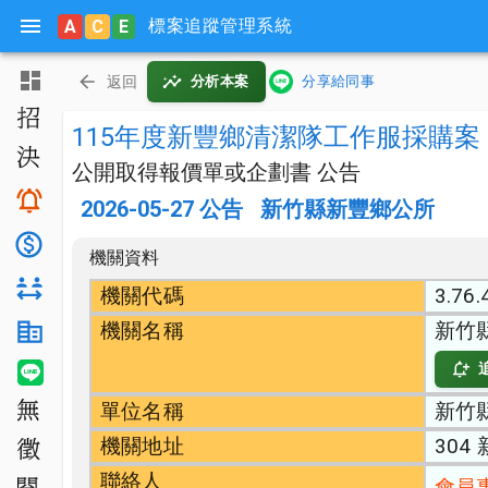
標案追蹤管理系統
A
C
E
主頁
返回
分析本案
分享給同事
招標公告
115年度新豐鄉清潔隊工作服採購案
決標公告
公開取得報價單或企劃書 公告
搜尋與追蹤
2026-05-27
公告
新竹縣新豐鄉公所
底價分析
機關資料
對手分析
機關代碼
3.76.
機關名稱
新竹
機關生態分析
LINE 智能通知
單位名稱
新竹
無法決標
機關地址
304
公開徵求
聯絡人
會員