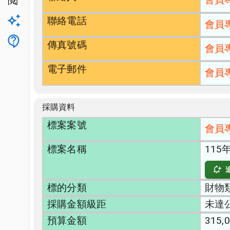
公開閱覽
聯絡電話
升級方案
會員
客服
傳真號碼
會員
電子郵件
會員
採購資料
標案案號
會員
標案名稱
11
標的分類
財物類
採購金額級距
未達
預算金額
315,