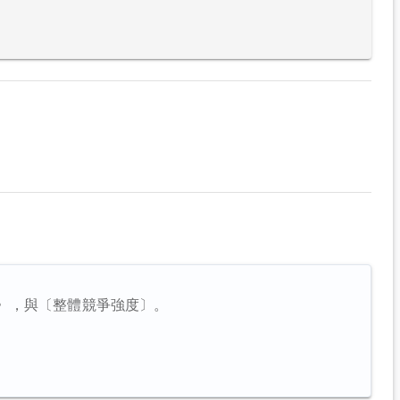
〉，與〔整體競爭強度〕。