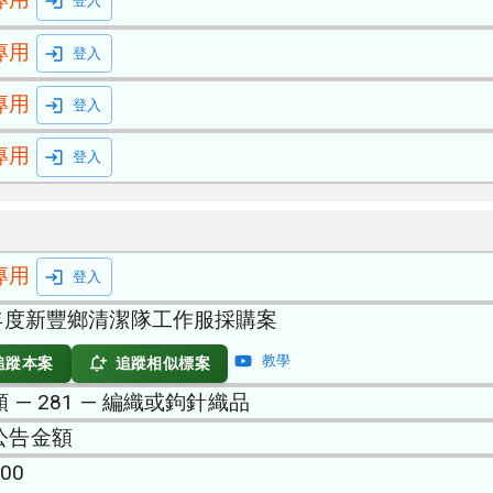
登入
專用
登入
專用
登入
專用
登入
專用
登入
5年度新豐鄉清潔隊工作服採購案
教學
追蹤本案
追蹤相似標案
 — 281 — 編織或鉤針織品
公告金額
000