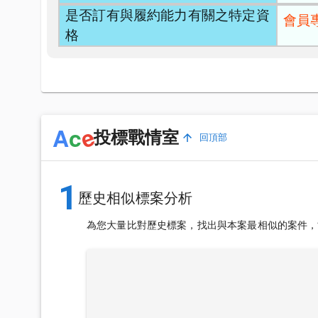
是否訂有與履約能力有關之特定資
會員
格
e
A
c
投標戰情室
回頂部
1
歷史相似標案分析
為您大量比對歷史標案，找出與本案最相似的案件，