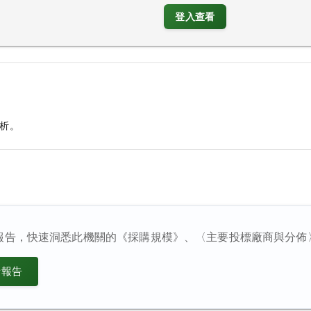
登入查看
析。
報告，快速洞悉此機關的《採購規模》、〈主要投標廠商與分佈
析報告