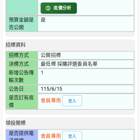
底價分析
預算金額是
是
否公開
招標資料
招標方式
公開招標
決標方式
最低標 採購評選委員名單
新增公告傳
1
輸次數
公告日
115/6/15
是否訂有底
會員專用
登入
價
領投開標
是否提供電
會員專用
登入