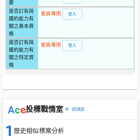
要
是否訂有與
會員專用
登入
履約能力有
關之基本資
格
是否訂有與
會員專用
登入
履約能力有
關之特定資
格
e
A
c
投標戰情室
回頂部
1
歷史相似標案分析