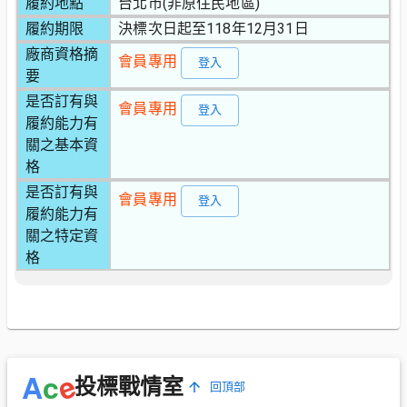
履約地點
台北市(非原住民地區)
履約期限
決標次日起至118年12月31日
廠商資格摘
會員專用
登入
要
是否訂有與
會員專用
登入
履約能力有
關之基本資
格
是否訂有與
會員專用
登入
履約能力有
關之特定資
格
e
A
c
投標戰情室
回頂部