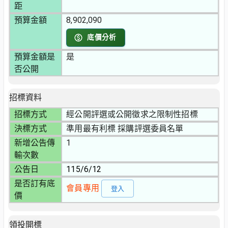
距
預算金額
8,902,090
底價分析
預算金額是
是
否公開
招標資料
招標方式
經公開評選或公開徵求之限制性招標
決標方式
準用最有利標 採購評選委員名單
新增公告傳
1
輸次數
公告日
115/6/12
是否訂有底
會員專用
登入
價
領投開標