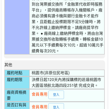
到台灣票據交換所「金融業代收即時服務
平台」，提供廠商轉帳存入機關帳戶，廠
商必須備有讀卡機與銀行金融卡才能作
業，且距截止投標期限不足5分鐘時，將
不允許線上繳納押標金，請廠商提早作
業。 ● 廠商線上繳納押標金時，將由台灣
票據交換所收取轉帳手續費，轉帳金額10
萬元以下手續費每次10元，超過10萬元手
續費每次20元。
其他
履約地點
桃園市(非原住民地區)
履約期限
決標日起120天內將採購標的送達桃園市
大園區領航北路四段251號 完成交貨。
廠商資格摘
會員專用
登入
要
是否訂有與
會員專用
登入