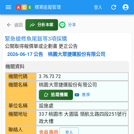
標案追蹤管理
A
C
E
登入
返回
分析本案
分享
緊急搶修魚尾鈑等3項採購
公開取得報價單或企劃書 更正公告
2026-06-17
公告
桃園大眾捷運股份有限公司
機關資料
機關代碼
3.76.73.72
機關名稱
桃園大眾捷運股份有限公司
追蹤機關
教學
單位名稱
設施處
機關地址
337 桃園市 大園區 領航北路四段251號行
政大樓
聯絡人
會員專用
登入