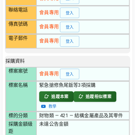
聯絡電話
會員專用
登入
傳真號碼
會員專用
登入
電子郵件
會員專用
登入
採購資料
標案案號
會員專用
登入
標案名稱
緊急搶修魚尾鈑等3項採購
追蹤本案
追蹤相似標案
教學
標的分類
財物類 — 421 — 結構金屬產品及其零件
採購金額級
未達公告金額
距