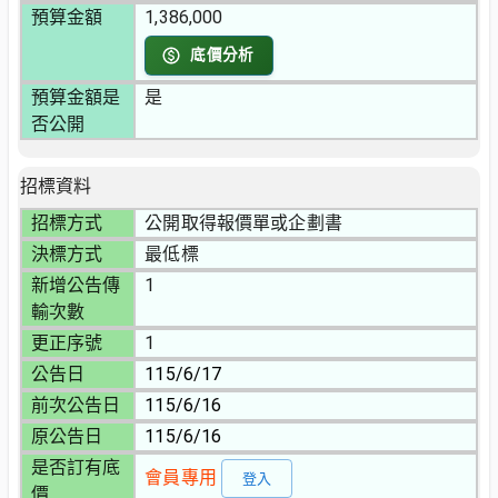
預算金額
1,386,000
底價分析
預算金額是
是
否公開
招標資料
招標方式
公開取得報價單或企劃書
決標方式
最低標
新增公告傳
1
輸次數
更正序號
1
公告日
115/6/17
前次公告日
115/6/16
原公告日
115/6/16
是否訂有底
會員專用
登入
價