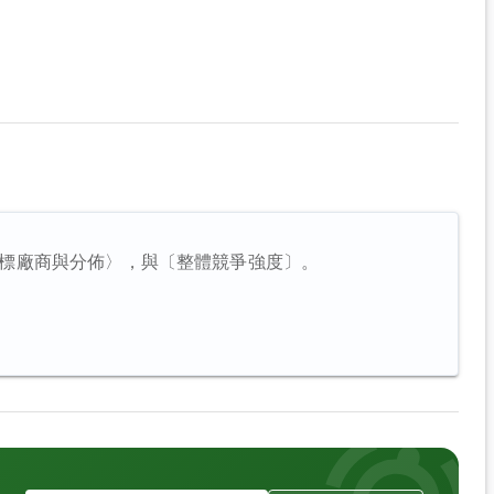
標廠商與分佈〉，與〔整體競爭強度〕。