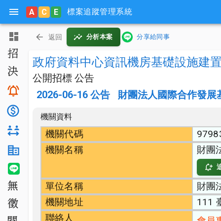
標案追蹤管理系統
A
C
E
主頁
返回
分析本案
分享給同事
招標公告
政府資料中心資訊機房基礎設施建
決標公告
公開招標 公告
搜尋與追蹤
2026-06-16
公告
財團法人國際合作發展
底價分析
機關資料
對手分析
機關代碼
9798
機關名稱
財團
機關生態分析
LINE 智能通知
單位名稱
財團
無法決標
機關地址
111
公開徵求
聯絡人
會員