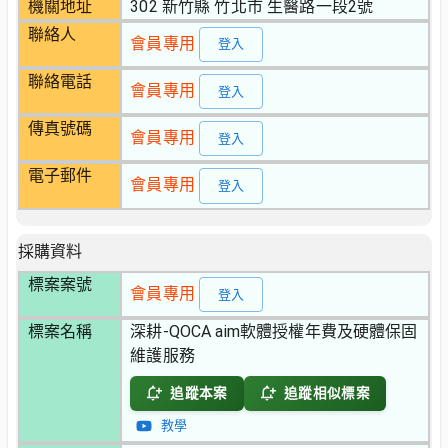
機關地址
302 新竹縣 竹北市 生醫路一段2號
聯絡人
會員專用
登入
聯絡電話
會員專用
登入
傳真號碼
會員專用
登入
電子郵件
會員專用
登入
採購資料
標案案號
會員專用
登入
標案名稱
深耕-QOCA aim軟體授權年費及硬體保固
維護服務
追蹤本案
追蹤相似標案
教學