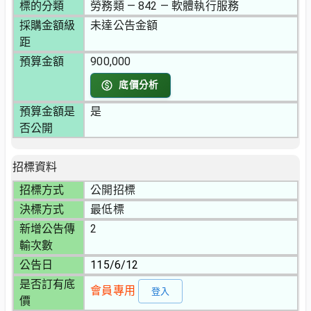
標的分類
勞務類 — 842 — 軟體執行服務
採購金額級
未達公告金額
距
預算金額
900,000
底價分析
預算金額是
是
否公開
招標資料
招標方式
公開招標
決標方式
最低標
新增公告傳
2
輸次數
公告日
115/6/12
是否訂有底
會員專用
登入
價