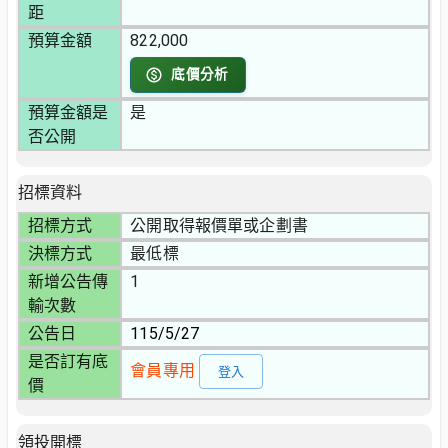
距
預算金額
822,000
底價分析
預算金額是
是
否公開
招標資料
招標方式
公開取得報價單或企劃書
決標方式
最低標
新增公告傳
1
輸次數
公告日
115/5/27
是否訂有底
會員專用
登入
價
領投開標