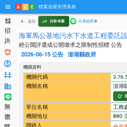
標案追蹤管理系統
A
C
E
主頁
返回
分析本案
分享給同事
招標公告
海軍馬公基地污水下水道工程委託
決標公告
經公開評選或公開徵求之限制性招標 公告
搜尋與追蹤
2026-06-15
公告
澎湖縣政府
底價分析
機關資料
對手分析
機關代碼
3.76.
機關名稱
澎湖
機關生態分析
LINE 智能通知
單位名稱
工務
無法決標
機關地址
880
公開徵求
聯絡人
會員