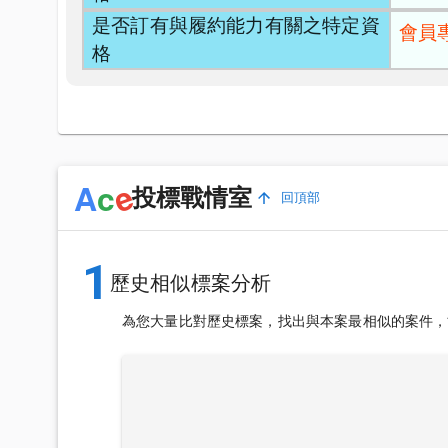
是否訂有與履約能力有關之特定資
會員
格
e
A
c
投標戰情室
回頂部
1
歷史相似標案分析
為您大量比對歷史標案，找出與本案最相似的案件，