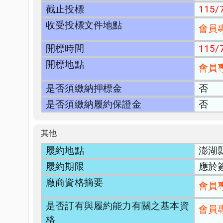
截止投標
115/7
收受投標文件地點
會員
開標時間
115/7
開標地點
會員
是否須繳納押標金
否
是否須繳納履約保證金
否
其他
履約地點
澎湖
履約期限
應於
廠商資格摘要
會員
是否訂有與履約能力有關之基本資
會員
格