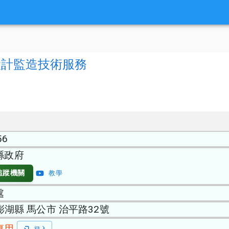
設計監造技術服務
56
縣政府
追蹤機關
教學
處
 澎湖縣 馬公市 治平路32號
專用