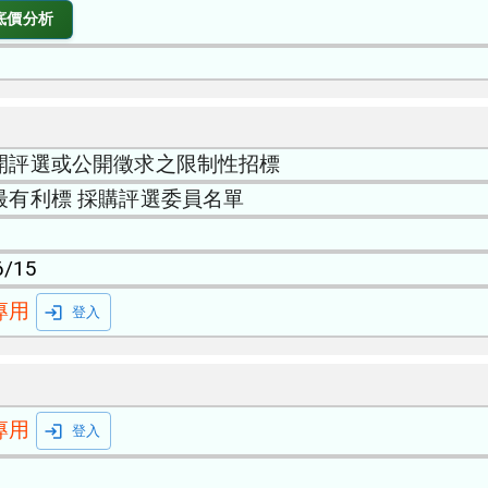
底價分析
開評選或公開徵求之限制性招標
最有利標 採購評選委員名單
6/15
專用
登入
專用
登入