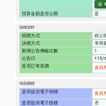
預算金額是否公開
是
招標資料
招標方式
經公
決標方式
準用
新增公告傳輸次數
1
公告日
115/
是否訂有底價
會員
領投開標
是否提供電子領標
會員
是否提供電子投標
否