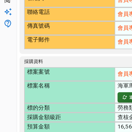
公開閱覽
聯絡電話
升級方案
會員
客服
傳真號碼
會員
電子郵件
會員
採購資料
標案案號
會員
標案名稱
海軍
標的分類
勞務類
採購金額級距
查核
預算金額
16,56