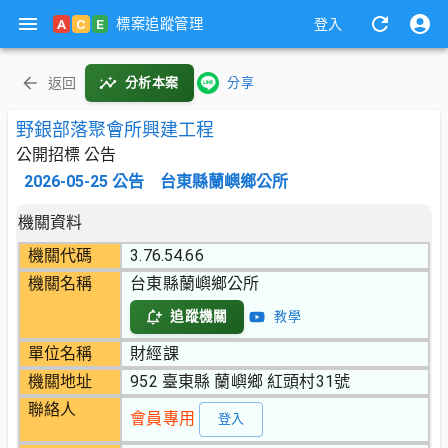
標案追蹤管理
A
C
E
登入
返回
分析本案
分享
野銀部落聚會所興建工程
公開招標 公告
2026-05-25
公告
台東縣蘭嶼鄉公所
機關資料
機關代碼
3.76.54.66
機關名稱
台東縣蘭嶼鄉公所
追蹤機關
教學
單位名稱
財經課
機關地址
952 臺東縣 蘭嶼鄉 紅頭村31號
聯絡人
會員專用
登入