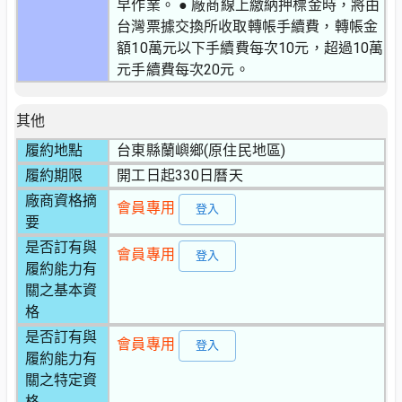
早作業。 ● 廠商線上繳納押標金時，將由
台灣票據交換所收取轉帳手續費，轉帳金
額10萬元以下手續費每次10元，超過10萬
元手續費每次20元。
其他
履約地點
台東縣蘭嶼鄉(原住民地區)
履約期限
開工日起330日曆天
廠商資格摘
會員專用
登入
要
是否訂有與
會員專用
登入
履約能力有
關之基本資
格
是否訂有與
會員專用
登入
履約能力有
關之特定資
格