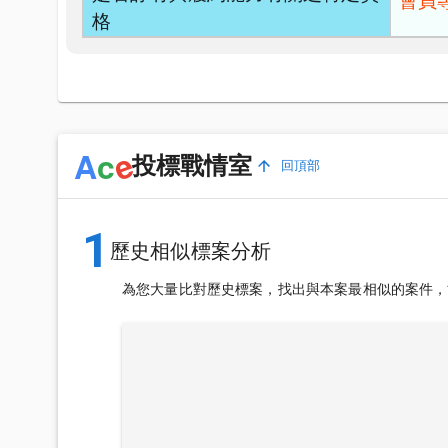
會員
格
e
A
c
投標戰情室
回頂部
1
歷史相似標案分析
為您大量比對歷史標案，找出與本案最相似的案件，