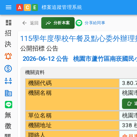
標案追蹤管理系統
A
C
E
主頁
返回
分析本案
分享給同事
招標公告
115學年度學校午餐及點心委外辦理
決標公告
公開招標 公告
搜尋與追蹤
2026-06-12
公告
桃園市蘆竹區南崁國民
底價分析
機關資料
對手分析
機關代碼
3.80.
機關名稱
桃園
機關生態分析
LINE 智能通知
單位名稱
桃園
無法決標
機關地址
338
公開徵求
聯絡人
會員