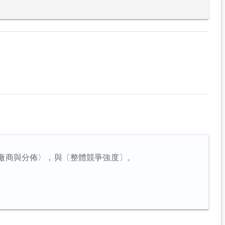
廠商與分佈〉，與〔整體競爭強度〕。