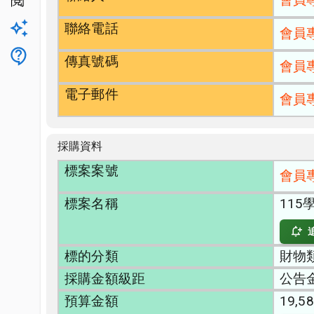
公開閱覽
聯絡電話
升級方案
會員
客服
傳真號碼
會員
電子郵件
會員
採購資料
標案案號
會員
標案名稱
11
標的分類
財物類
採購金額級距
公告
預算金額
19,58