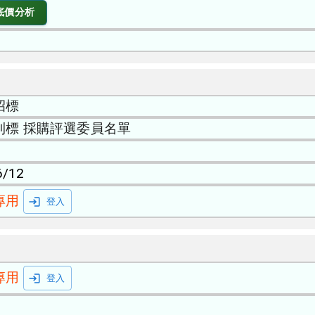
底價分析
招標
利標 採購評選委員名單
6/12
專用
登入
專用
登入