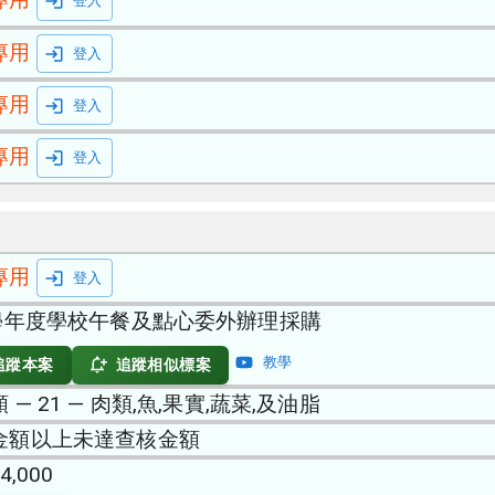
登入
專用
登入
專用
登入
專用
登入
專用
登入
5學年度學校午餐及點心委外辦理採購
教學
追蹤本案
追蹤相似標案
 — 21 — 肉類,魚,果實,蔬菜,及油脂
金額以上未達查核金額
4,000