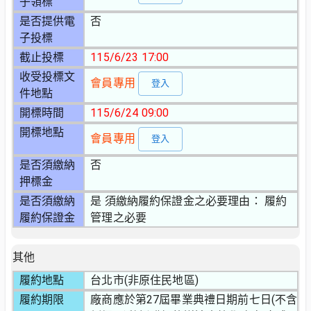
子領標
是否提供電
否
子投標
截止投標
115/6/23 17:00
收受投標文
會員專用
登入
件地點
開標時間
115/6/24 09:00
開標地點
會員專用
登入
是否須繳納
否
押標金
是否須繳納
是 須繳納履約保證金之必要理由： 履約
履約保證金
管理之必要
其他
履約地點
台北市(非原住民地區)
履約期限
廠商應於第27屆畢業典禮日期前七日(不含