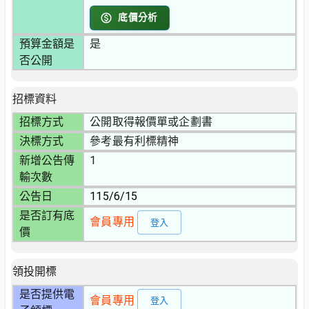
底價分析
預算金額是
是
否公開
招標資料
招標方式
公開取得報價單或企劃書
決標方式
參考最有利標精神
新增公告傳
1
輸次數
公告日
115/6/15
是否訂有底
會員專用
登入
價
領投開標
是否提供電
會員專用
登入