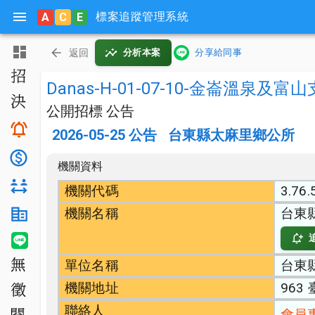
標案追蹤管理系統
A
C
E
主頁
返回
分析本案
分享給同事
招標公告
Danas-H-01-07-10-金崙溫
決標公告
公開招標 公告
搜尋與追蹤
2026-05-25
公告
台東縣太麻里鄉公所
底價分析
機關資料
對手分析
機關代碼
3.76.
機關名稱
台東
機關生態分析
LINE 智能通知
單位名稱
台東
無法決標
機關地址
963
公開徵求
聯絡人
會員