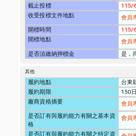
截止投標
115/6
收受投標文件地點
會員
開標時間
115/6
開標地點
會員
是否須繳納押標金
是，
其他
履約地點
台東
履約期限
15
廠商資格摘要
會員
是否訂有與履約能力有關之基本資
會員
格
是否訂有與履約能力有關之特定資