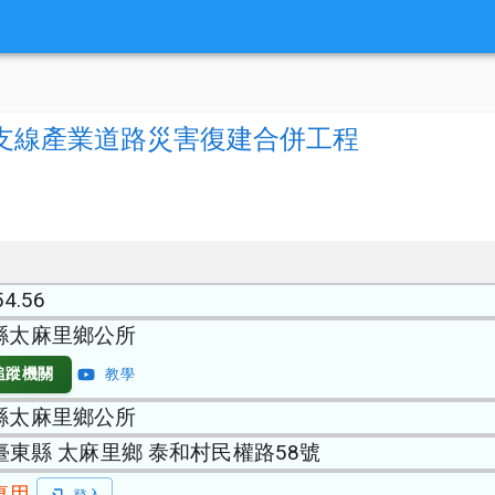
泉及富山支線產業道路災害復建合併工程
54.56
縣太麻里鄉公所
追蹤機關
教學
縣太麻里鄉公所
 臺東縣 太麻里鄉 泰和村民權路58號
專用