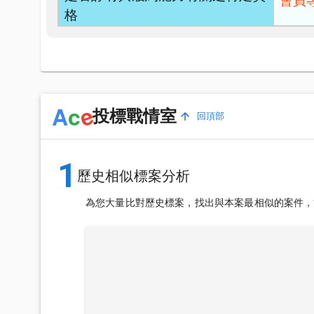
會員
格
e
A
c
投標戰情室
回頂部
1
歷史相似標案分析
為您大量比對歷史標案，找出與本案最相似的案件，