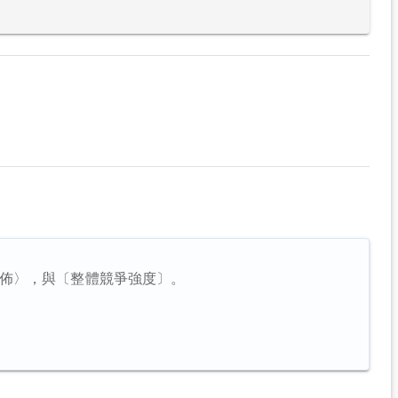
佈〉，與〔整體競爭強度〕。