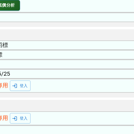
底價分析
招標
標
5/25
專用
登入
專用
登入