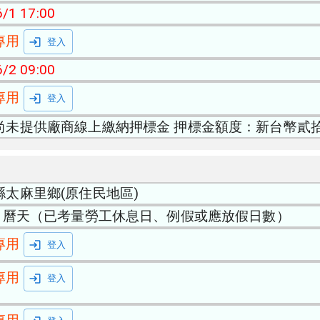
/1 17:00
專用
登入
/2 09:00
專用
登入
尚未提供廠商線上繳納押標金 押標金額度：新台幣貳
縣太麻里鄉(原住民地區)
0日曆天（已考量勞工休息日、例假或應放假日數）
專用
登入
專用
登入