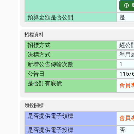
預算金額是否公開
是
招標資料
招標方式
經公
決標方式
準用
新增公告傳輸次數
1
公告日
115/
是否訂有底價
會員
領投開標
是否提供電子領標
會員
是否提供電子投標
否