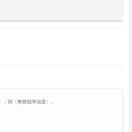
〉，與〔整體競爭強度〕。