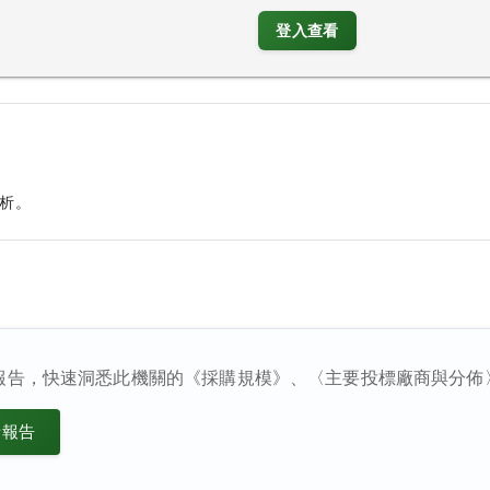
登入查看
析。
報告，快速洞悉此機關的《採購規模》、〈主要投標廠商與分佈
析報告