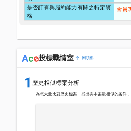
是否訂有與履約能力有關之特定資
會員
格
e
A
c
投標戰情室
回頂部
1
歷史相似標案分析
為您大量比對歷史標案，找出與本案最相似的案件，