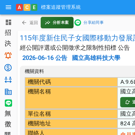
標案追蹤管理系統
A
C
E
主頁
返回
分析本案
分享給同事
招標公告
115年度新住民子女國際移動力發展
決標公告
經公開評選或公開徵求之限制性招標 公告
搜尋與追蹤
2026-06-16
公告
國立高雄科技大學
底價分析
機關資料
對手分析
機關代碼
A.9.6
機關名稱
國立
機關生態分析
LINE 智能通知
單位名稱
國立
無法決標
機關地址
824
公開徵求
聯絡人
會員