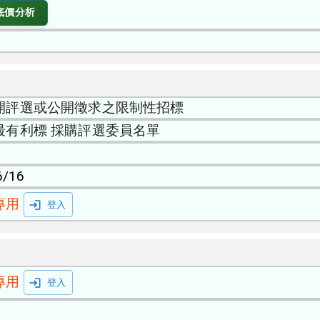
底價分析
開評選或公開徵求之限制性招標
最有利標 採購評選委員名單
6/16
專用
登入
專用
登入