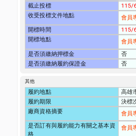
截止投標
115/6
收受投標文件地點
會員
開標時間
115/6
開標地點
會員
是否須繳納押標金
否
是否須繳納履約保證金
否
其他
履約地點
高雄
履約期限
決標次
廠商資格摘要
會員
是否訂有與履約能力有關之基本資
會員
格