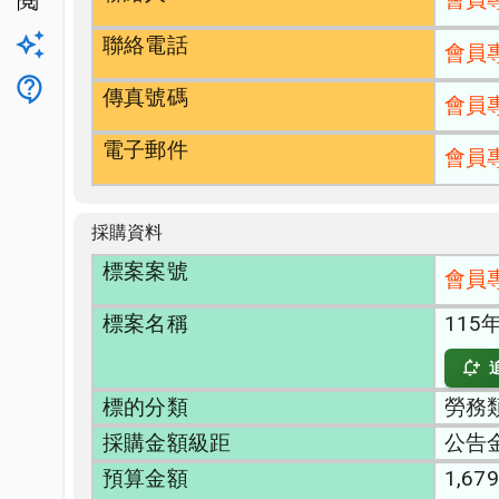
公開閱覽
聯絡電話
升級方案
會員
客服
傳真號碼
會員
電子郵件
會員
採購資料
標案案號
會員
標案名稱
11
標的分類
勞務類
採購金額級距
公告
預算金額
1,679