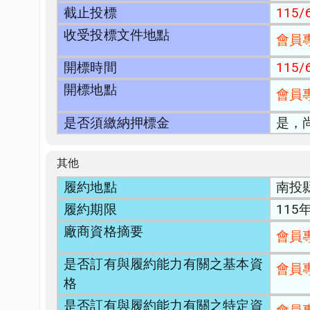
截止投標
115/6
收受投標文件地點
會員
開標時間
115/6
開標地點
會員
是否須繳納押標金
是，
其他
履約地點
南投
履約期限
115
廠商資格摘要
會員
是否訂有與履約能力有關之基本資
會員
格
是否訂有與履約能力有關之特定資