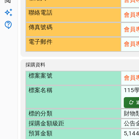
公開閱覽
聯絡電話
升級方案
會員
客服
傳真號碼
會員
電子郵件
會員
採購資料
標案案號
會員
標案名稱
11
標的分類
財物類
採購金額級距
公告
預算金額
5,144