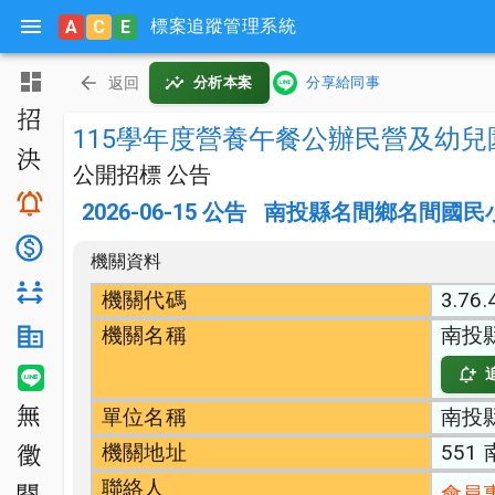
標案追蹤管理系統
A
C
E
主頁
返回
分析本案
分享給同事
招標公告
115學年度營養午餐公辦民營及幼
決標公告
公開招標 公告
搜尋與追蹤
2026-06-15
公告
南投縣名間鄉名間國民
底價分析
機關資料
對手分析
機關代碼
3.76.
機關名稱
南投
機關生態分析
LINE 智能通知
單位名稱
南投
無法決標
機關地址
551
公開徵求
聯絡人
會員