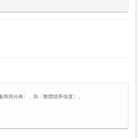
廠商與分佈〉，與〔整體競爭強度〕。