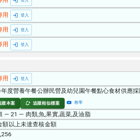
登入
專用
登入
專用
登入
專用
登入
專用
登入
5學年度營養午餐公辦民營及幼兒園午餐點心食材供應採
教學
追蹤本案
追蹤相似標案
 — 21 — 肉類,魚,果實,蔬菜,及油脂
金額以上未達查核金額
,256