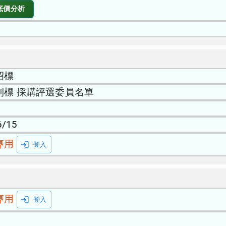
底價分析
招標
利標 採購評選委員名單
6/15
專用
登入
專用
登入