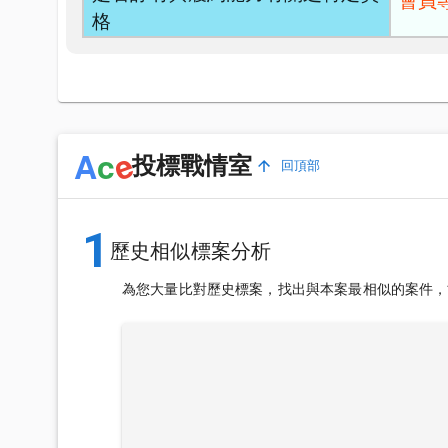
會員
格
e
A
c
投標戰情室
回頂部
1
歷史相似標案分析
為您大量比對歷史標案，找出與本案最相似的案件，