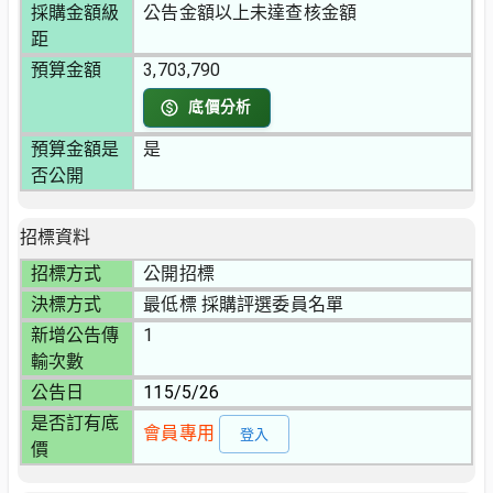
採購金額級
公告金額以上未達查核金額
距
預算金額
3,703,790
底價分析
預算金額是
是
否公開
招標資料
招標方式
公開招標
決標方式
最低標 採購評選委員名單
新增公告傳
1
輸次數
公告日
115/5/26
是否訂有底
會員專用
登入
價