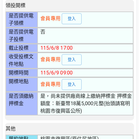
領投開標
是否提供電
會員專用
登入
子領標
是否提供電
否
子投標
截止投標
115/6/8 17:00
收受投標文
會員專用
登入
件地點
開標時間
115/6/9 09:00
開標地點
會員專用
登入
是否須繳納
是，尚未提供廠商線上繳納押標金 押標金
押標金
額度：新臺幣18萬5,000元整(抬頭請寫明
桃園市復興區公所)
其他
履約地點
桃園市復興區(原住民地區)