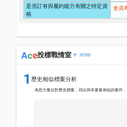
是否訂有與履約能力有關之特定資
會員
格
e
A
c
投標戰情室
回頂部
1
歷史相似標案分析
為您大量比對歷史標案，找出與本案最相似的案件，