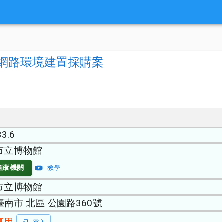
線網路環境建置採購案
33.6
市立博物館
追蹤機關
教學
市立博物館
 臺南市 北區 公園路360號
專用