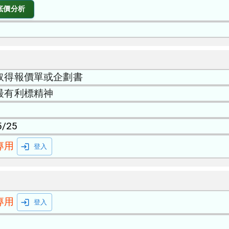
底價分析
取得報價單或企劃書
最有利標精神
5/25
專用
登入
專用
登入