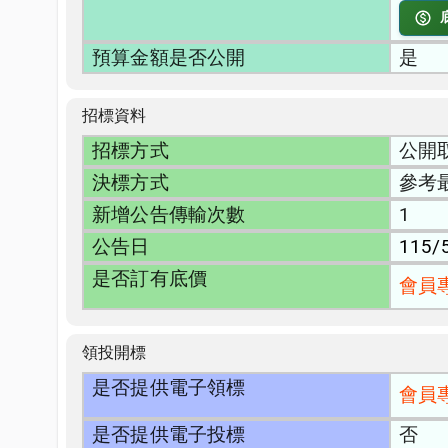
預算金額是否公開
是
招標資料
招標方式
公開
決標方式
參考
新增公告傳輸次數
1
公告日
115/
是否訂有底價
會員
領投開標
是否提供電子領標
會員
是否提供電子投標
否