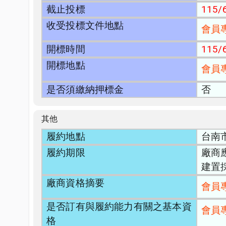
截止投標
115/6
收受投標文件地點
會員
開標時間
115/6
開標地點
會員
是否須繳納押標金
否
其他
履約地點
台南
履約期限
廠商
建置
廠商資格摘要
會員
是否訂有與履約能力有關之基本資
會員
格