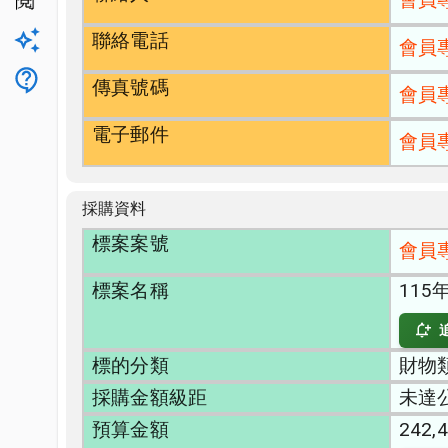
公開閱覽
聯絡電話
升級方案
會員
客服
傳真號碼
會員
電子郵件
會員
採購資料
標案案號
會員
標案名稱
11
標的分類
財物類
採購金額級距
未達
預算金額
242,