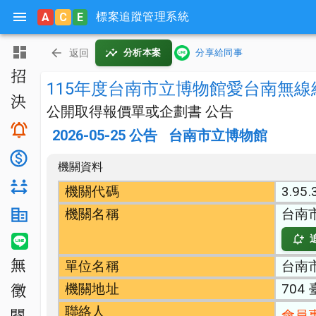
標案追蹤管理系統
A
C
E
主頁
返回
分析本案
分享給同事
招標公告
115年度台南市立博物館愛台南無
決標公告
公開取得報價單或企劃書 公告
搜尋與追蹤
2026-05-25
公告
台南市立博物館
底價分析
機關資料
對手分析
機關代碼
3.95.
機關名稱
台南
機關生態分析
LINE 智能通知
單位名稱
台南
無法決標
機關地址
704
公開徵求
聯絡人
會員