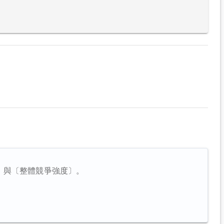
，與〔整體競爭強度〕。