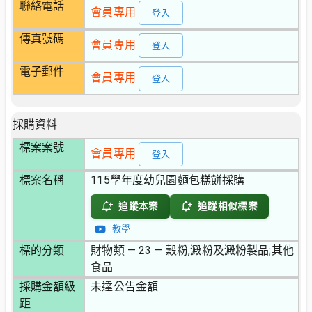
聯絡電話
會員專用
登入
傳真號碼
會員專用
登入
電子郵件
會員專用
登入
採購資料
標案案號
會員專用
登入
標案名稱
115學年度幼兒園麵包糕餅採購
追蹤本案
追蹤相似標案
教學
標的分類
財物類 — 23 — 穀粉,澱粉及澱粉製品;其他
食品
採購金額級
未達公告金額
距