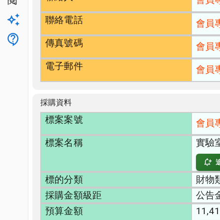
公開閱覽
聯絡電話
升級方案
會員
客服
傳真號碼
會員
電子郵件
會員
採購資料
標案案號
會員
標案名稱
實驗
標的分類
財物類
採購金額級距
公告
預算金額
11,41