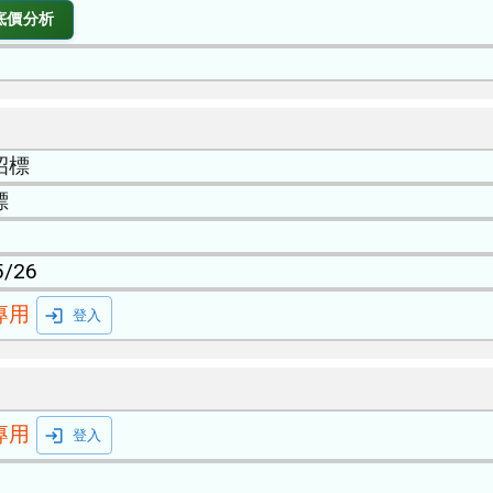
底價分析
招標
標
5/26
專用
登入
專用
登入