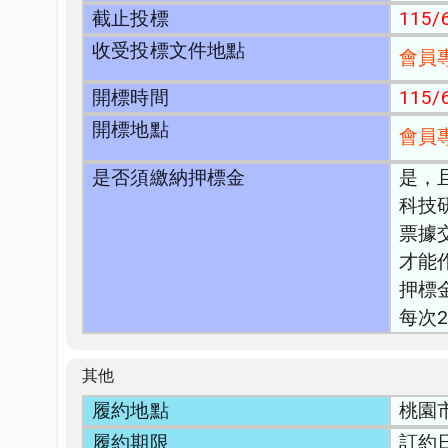
截止投標
115/6
收受投標文件地點
會員
開標時間
115/6
開標地點
會員
是否須繳納押標金
是，
科技
票據
才能
押標
每次
其他
履約地點
桃園
履約期限
訂約日