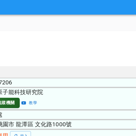
7206
原子能科技研究院
追蹤機關
教學
處
 桃園市 龍潭區 文化路1000號
專用