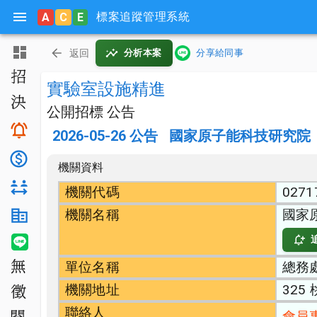
標案追蹤管理系統
A
C
E
主頁
返回
分析本案
分享給同事
招標公告
實驗室設施精進
決標公告
公開招標 公告
搜尋與追蹤
2026-05-26
公告
國家原子能科技研究院
底價分析
機關資料
對手分析
機關代碼
0271
機關名稱
國家
機關生態分析
LINE 智能通知
單位名稱
總務
無法決標
機關地址
325
公開徵求
聯絡人
會員