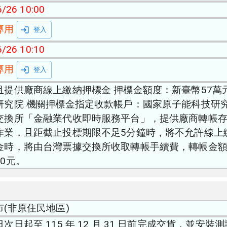
/26 10:00
專用
登入
/26 10:10
專用
登入
且提供廠商線上繳納押標金 押標金額度：新臺幣57萬
研究院 機關押標金指定收款帳戶：國家原子能科技研究院
交換所「金融業代收即時服務平台」，提供廠商轉帳
作業，且距截止投標期限不足5分鐘時，將不允許線上繳
金時，將由台灣票據交換所收取轉帳手續費，轉帳金額1
20元。
市(非原住民地區)
次日起至 115 年 12 月 31 日前完成交貨，並安