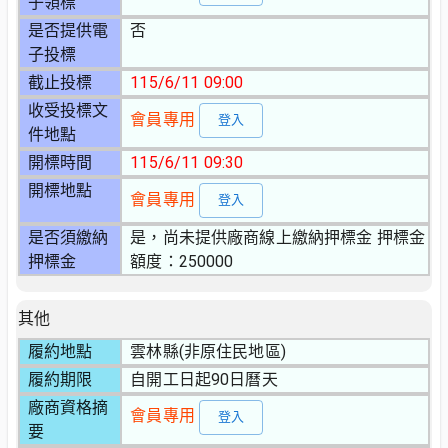
子領標
是否提供電
否
子投標
截止投標
115/6/11 09:00
收受投標文
會員專用
登入
件地點
開標時間
115/6/11 09:30
開標地點
會員專用
登入
是否須繳納
是，尚未提供廠商線上繳納押標金 押標金
押標金
額度：250000
其他
履約地點
雲林縣(非原住民地區)
履約期限
自開工日起90日曆天
廠商資格摘
會員專用
登入
要