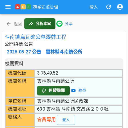
標案追蹤管理
A
C
E
登入
返回
分析本案
分享
斗南鎮烏瓦磘公墓遷葬工程
公開招標 公告
2026-05-27
公告
雲林縣斗南鎮公所
機關資料
機關代碼
3.76.49.52
機關名稱
雲林縣斗南鎮公所
追蹤機關
教學
單位名稱
雲林縣斗南鎮公所民政課
機關地址
630 雲林縣 斗南鎮 文昌路２００號
聯絡人
會員專用
登入