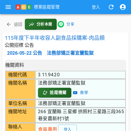
標案追蹤管理
A
C
E
登入
返回
分析本案
分享
115年度下半年收容人副食品採購案-肉品類
公開招標 公告
2026-05-22
公告
法務部矯正署宜蘭監獄
機關資料
機關代碼
3.11.94.20
機關名稱
法務部矯正署宜蘭監獄
追蹤機關
教學
單位名稱
法務部矯正署宜蘭監獄
機關地址
266 宜蘭縣 三星鄉 拱照村三星路三段365
巷安農新村1號
聯絡人
會員專用
登入