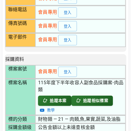
聯絡電話
會員專用
登入
傳真號碼
會員專用
登入
電子郵件
會員專用
登入
採購資料
標案案號
會員專用
登入
標案名稱
115年度下半年收容人副食品採購案-肉品
類
追蹤本案
追蹤相似標案
教學
標的分類
財物類 — 21 — 肉類,魚,果實,蔬菜,及油脂
採購金額級
公告金額以上未達查核金額