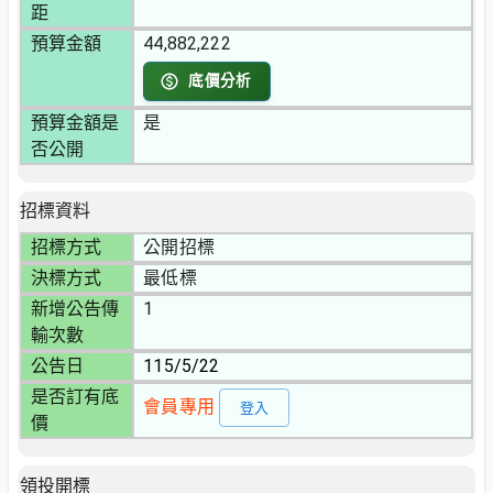
距
預算金額
44,882,222
底價分析
預算金額是
是
否公開
招標資料
招標方式
公開招標
決標方式
最低標
新增公告傳
1
輸次數
公告日
115/5/22
是否訂有底
會員專用
登入
價
領投開標