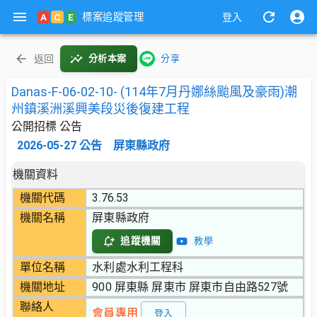
標案追蹤管理
A
C
E
登入
返回
分析本案
分享
Danas-F-06-02-10- (114年7月丹娜絲颱風及豪雨)潮
州鎮溪洲溪興美段災後復建工程
公開招標 公告
2026-05-27
公告
屏東縣政府
機關資料
機關代碼
3.76.53
機關名稱
屏東縣政府
追蹤機關
教學
單位名稱
水利處水利工程科
機關地址
900 屏東縣 屏東市 屏東市自由路527號
聯絡人
會員專用
登入