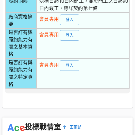
履約期限
決標日起10日內開工，並於開工之日起90
日內竣工，餘詳契約第七條
廠商資格摘
會員專用
登入
要
是否訂有與
會員專用
登入
履約能力有
關之基本資
格
是否訂有與
會員專用
登入
履約能力有
關之特定資
格
e
A
c
投標戰情室
回頂部