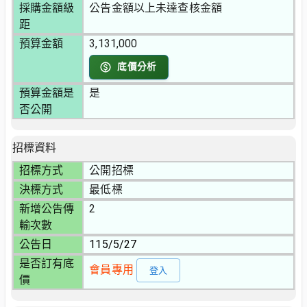
採購金額級
公告金額以上未達查核金額
距
預算金額
3,131,000
底價分析
預算金額是
是
否公開
招標資料
招標方式
公開招標
決標方式
最低標
新增公告傳
2
輸次數
公告日
115/5/27
是否訂有底
會員專用
登入
價