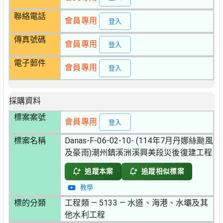
聯絡電話
會員專用
登入
傳真號碼
會員專用
登入
電子郵件
會員專用
登入
採購資料
標案案號
會員專用
登入
標案名稱
Danas-F-06-02-10- (114年7月丹娜絲颱風
及豪雨)潮州鎮溪洲溪興美段災後復建工程
追蹤本案
追蹤相似標案
教學
標的分類
工程類 — 5133 — 水道、海港、水壩及其
他水利工程