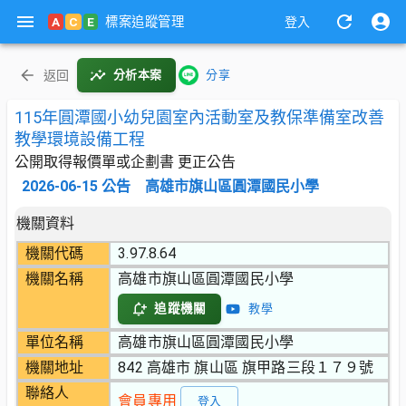
標案追蹤管理
A
C
E
登入
返回
分析本案
分享
115年圓潭國小幼兒園室內活動室及教保準備室改善
教學環境設備工程
公開取得報價單或企劃書 更正公告
2026-06-15
公告
高雄市旗山區圓潭國民小學
機關資料
機關代碼
3.97.8.64
機關名稱
高雄市旗山區圓潭國民小學
追蹤機關
教學
單位名稱
高雄市旗山區圓潭國民小學
機關地址
842 高雄市 旗山區 旗甲路三段１７９號
聯絡人
會員專用
登入