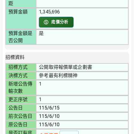
距
預算金額
1,345,696
底價分析
預算金額是
是
否公開
招標資料
招標方式
公開取得報價單或企劃書
決標方式
參考最有利標精神
新增公告傳
1
輸次數
更正序號
1
公告日
115/6/15
前次公告日
115/6/10
原公告日
115/6/10
是否訂有底