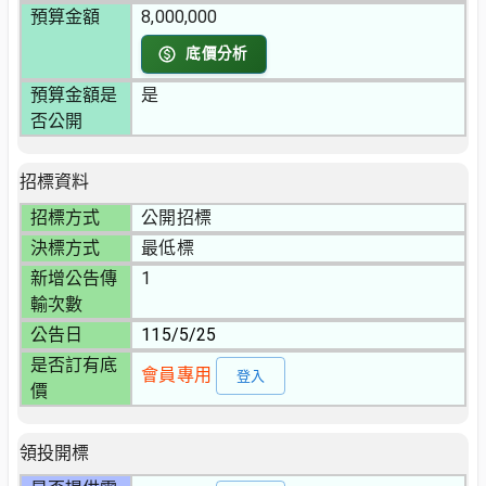
預算金額
8,000,000
底價分析
預算金額是
是
否公開
招標資料
招標方式
公開招標
決標方式
最低標
新增公告傳
1
輸次數
公告日
115/5/25
是否訂有底
會員專用
登入
價
領投開標