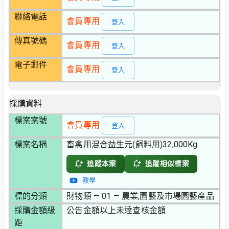
聯絡電話
會員專用
登入
傳真號碼
會員專用
登入
電子郵件
會員專用
登入
採購資料
標案案號
會員專用
登入
標案名稱
畜禽用混合益生元(飼料用)32,000Kg
追蹤本案
追蹤相似標案
教學
標的分類
財物類 — 01 — 農業,園藝及市場園藝產品
採購金額級
公告金額以上未達查核金額
距