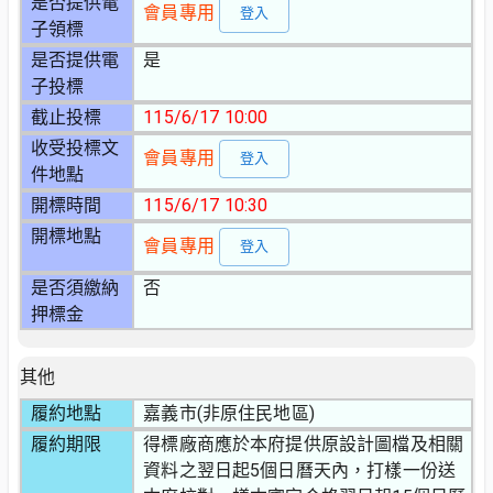
是否提供電
會員專用
登入
子領標
是否提供電
是
子投標
截止投標
115/6/17 10:00
收受投標文
會員專用
登入
件地點
開標時間
115/6/17 10:30
開標地點
會員專用
登入
是否須繳納
否
押標金
其他
履約地點
嘉義市(非原住民地區)
履約期限
得標廠商應於本府提供原設計圖檔及相關
資料之翌日起5個日曆天內，打樣一份送