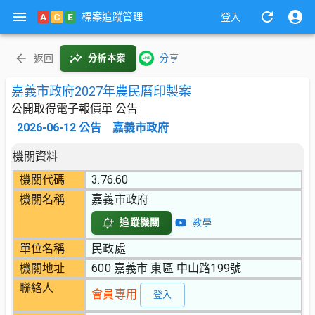
標案追蹤管理
A
C
E
登入
返回
分析本案
分享
嘉義市政府2027年農民曆印製案
公開取得電子報價單 公告
2026-06-12
公告
嘉義市政府
機關資料
機關代碼
3.76.60
機關名稱
嘉義市政府
追蹤機關
教學
單位名稱
民政處
機關地址
600 嘉義市 東區 中山路199號
聯絡人
會員專用
登入