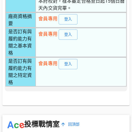
本府校對，樣本審定合格翌日起15個日曆
天內交貨完畢。
廠商資格摘
會員專用
登入
要
是否訂有與
會員專用
登入
履約能力有
關之基本資
格
是否訂有與
會員專用
登入
履約能力有
關之特定資
格
e
A
c
投標戰情室
回頂部