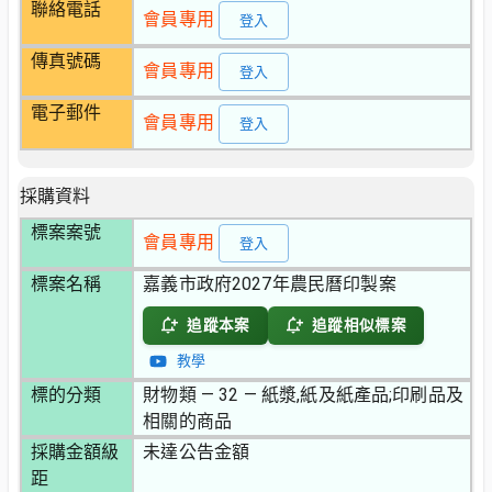
聯絡電話
會員專用
登入
傳真號碼
會員專用
登入
電子郵件
會員專用
登入
採購資料
標案案號
會員專用
登入
標案名稱
嘉義市政府2027年農民曆印製案
追蹤本案
追蹤相似標案
教學
標的分類
財物類 — 32 — 紙漿,紙及紙產品;印刷品及
相關的商品
採購金額級
未達公告金額
距