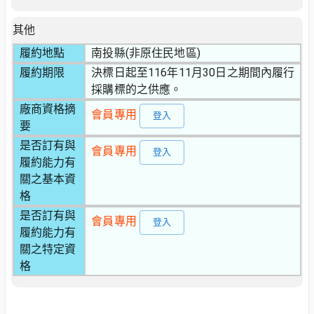
其他
履約地點
南投縣(非原住民地區)
履約期限
決標日起至116年11月30日之期間內履行
採購標的之供應。
廠商資格摘
會員專用
登入
要
是否訂有與
會員專用
登入
履約能力有
關之基本資
格
是否訂有與
會員專用
登入
履約能力有
關之特定資
格