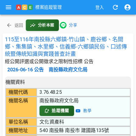
標案追蹤管理
A
C
E
登入
返回
分析本案
分享
115至116年南投縣六鄉鎮-竹山鎮、鹿谷鄉、名間
鄉、集集鎮、水里鄉、信義鄉-六鄉鎮民俗、口述傳
統暨傳統知識與實踐普查計畫
經公開評選或公開徵求之限制性招標 公告
2026-06-16
公告
南投縣政府文化局
機關資料
機關代碼
3.76.48.25
機關名稱
南投縣政府文化局
追蹤機關
教學
單位名稱
文化資產科
機關地址
540 南投縣 南投市 建國路135號