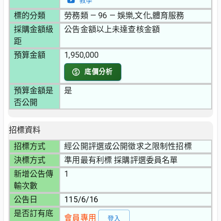
教學
標的分類
勞務類 — 96 — 娛樂,文化,體育服務
採購金額級
公告金額以上未達查核金額
距
預算金額
1,950,000
底價分析
預算金額是
是
否公開
招標資料
招標方式
經公開評選或公開徵求之限制性招標
決標方式
準用最有利標 採購評選委員名單
新增公告傳
1
輸次數
公告日
115/6/16
是否訂有底
會員專用
登入