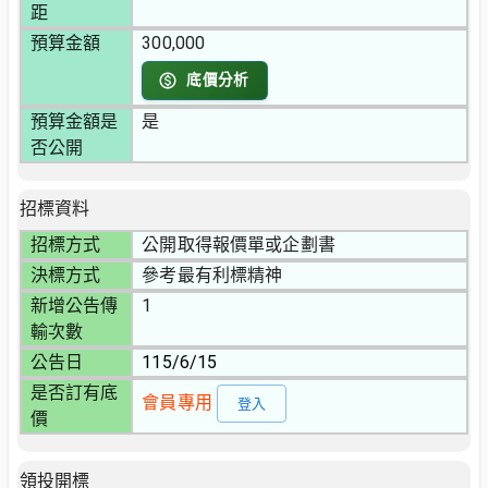
距
預算金額
300,000
底價分析
預算金額是
是
否公開
招標資料
招標方式
公開取得報價單或企劃書
決標方式
參考最有利標精神
新增公告傳
1
輸次數
公告日
115/6/15
是否訂有底
會員專用
登入
價
領投開標