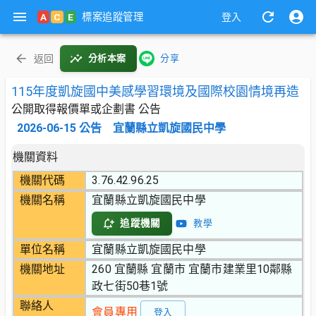
標案追蹤管理
A
C
E
登入
返回
分析本案
分享
115年度凱旋國中美感學習環境及國際校園情境再造
公開取得報價單或企劃書 公告
2026-06-15
公告
宜蘭縣立凱旋國民中學
機關資料
機關代碼
3.76.42.96.25
機關名稱
宜蘭縣立凱旋國民中學
追蹤機關
教學
單位名稱
宜蘭縣立凱旋國民中學
機關地址
260 宜蘭縣 宜蘭市 宜蘭市建業里10鄰縣
政七街50巷1號
聯絡人
會員專用
登入