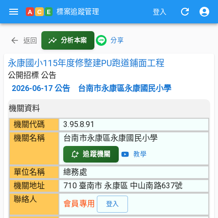
標案追蹤管理
A
C
E
登入
返回
分析本案
分享
永康國小115年度修整建PU跑道鋪面工程
公開招標 公告
2026-06-17
公告
台南市永康區永康國民小學
機關資料
機關代碼
3.95.8.91
機關名稱
台南市永康區永康國民小學
追蹤機關
教學
單位名稱
總務處
機關地址
710 臺南市 永康區 中山南路637號
聯絡人
會員專用
登入