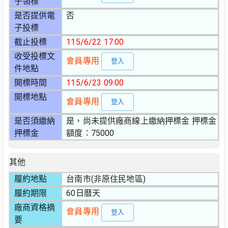
子領標
是否提供電
否
子投標
截止投標
115/6/22 17:00
收受投標文
會員專用
登入
件地點
開標時間
115/6/23 09:00
開標地點
會員專用
登入
是否須繳納
是，尚未提供廠商線上繳納押標金 押標金
押標金
額度：75000
其他
履約地點
台南市(非原住民地區)
履約期限
60日曆天
廠商資格摘
會員專用
登入
要