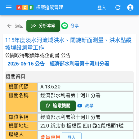
標案追蹤管理
A
C
E
登入
返回
分析本案
分享
115年度淡水河流域洪水、關鍵斷面測量、洪水點縱
坡埋設測量工作
公開取得報價單或企劃書 公告
2026-06-16
公告
經濟部水利署第十河川分署
機關資料
機關代碼
A.13.6.20
機關名稱
經濟部水利署第十河川分署
追蹤機關
教學
單位名稱
經濟部水利署第十河川分署
機關地址
220 新北市 板橋區 四川路2段橋頭1號
聯絡人
會員專用
登入