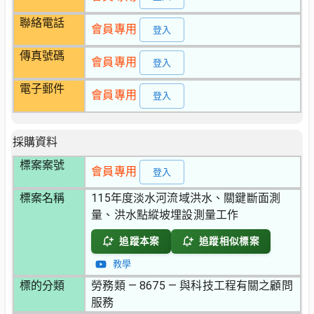
聯絡電話
會員專用
登入
傳真號碼
會員專用
登入
電子郵件
會員專用
登入
採購資料
標案案號
會員專用
登入
標案名稱
115年度淡水河流域洪水、關鍵斷面測
量、洪水點縱坡埋設測量工作
追蹤本案
追蹤相似標案
教學
標的分類
勞務類 — 8675 — 與科技工程有關之顧問
服務