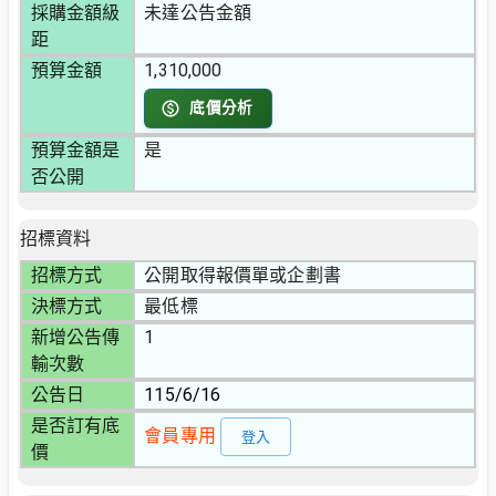
採購金額級
未達公告金額
距
預算金額
1,310,000
底價分析
預算金額是
是
否公開
招標資料
招標方式
公開取得報價單或企劃書
決標方式
最低標
新增公告傳
1
輸次數
公告日
115/6/16
是否訂有底
會員專用
登入
價